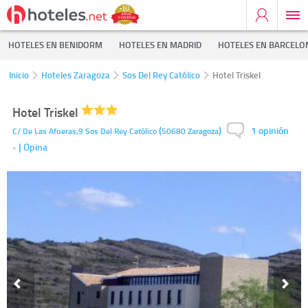
HOTELES EN BENIDORM
HOTELES EN MADRID
HOTELES EN BARCELO
Inicio
Hoteles Zaragoza
Sos Del Rey Católico
Hotel Triskel
Hotel Triskel
1 opinión
(
)
C/ De Las Afueras,9
Sos Del Rey Católico
50680
Zaragoza
-
| Opina