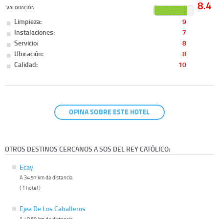
8.4
VALORACIÓN
Limpieza:
9
Instalaciones:
7
Servicio:
8
Ubicación:
8
Calidad:
10
OPINA SOBRE ESTE HOTEL
OTROS DESTINOS CERCANOS A SOS DEL REY CATÓLICO:
Ecay
A 34.57 km de distancia
( 1 hotel )
Ejea De Los Caballeros
A 40.69 km de distancia