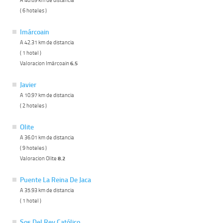
( 6 hoteles )
Imárcoain
A 42.31 km de distancia
( 1 hotel )
Valoracion Imárcoain
6.5
Javier
A 10.97 km de distancia
( 2 hoteles )
Olite
A 36.01 km de distancia
( 9 hoteles )
Valoracion Olite
8.2
Puente La Reina De Jaca
A 35.93 km de distancia
( 1 hotel )
Sos Del Rey Católico