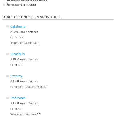
Aeropuerto: 32000
OTROS DESTINOS CERCANOS A OLITE:
Calahorra
A 32.95 km de distancia
( 5 hoteles )
Valoracion Calahorra
6.5
Dicastillo
A 33.56 km de distancia
( 1 hotel )
Ezcaray
A 21.88 km de distancia
( 7 hoteles ) ( 2 apartamentos )
Imárcoain
A 27.83 km de distancia
( 1 hotel )
Valoracion Imárcoain
6.5