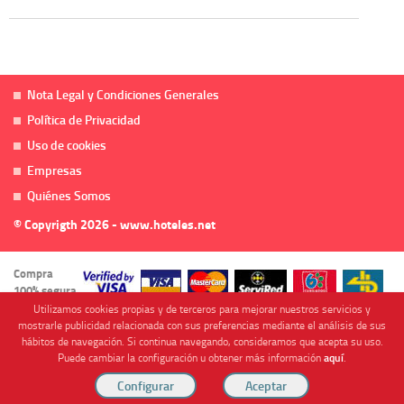
Nota Legal y Condiciones Generales
Política de Privacidad
Uso de cookies
Empresas
Quiénes Somos
© Copyrigth 2026 - www.hoteles.net
Compra
100% segura
Utilizamos cookies propias y de terceros para mejorar nuestros servicios y
mostrarle publicidad relacionada con sus preferencias mediante el análisis de sus
hábitos de navegación. Si continua navegando, consideramos que acepta su uso.
Puede cambiar la configuración u obtener más información
aquí
.
Cofinanciado por