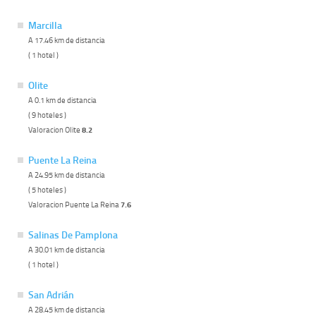
Marcilla
A 17.46 km de distancia
( 1 hotel )
Olite
A 0.1 km de distancia
( 9 hoteles )
Valoracion Olite
8.2
Puente La Reina
A 24.95 km de distancia
( 5 hoteles )
Valoracion Puente La Reina
7.6
Salinas De Pamplona
A 30.01 km de distancia
( 1 hotel )
San Adrián
A 28.45 km de distancia