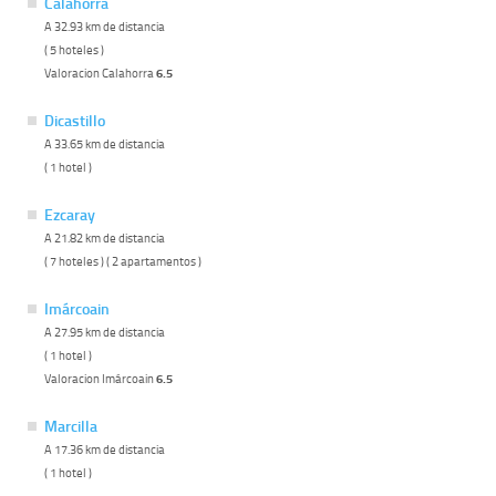
Calahorra
A 32.93 km de distancia
( 5 hoteles )
Valoracion Calahorra
6.5
Dicastillo
A 33.65 km de distancia
( 1 hotel )
Ezcaray
A 21.82 km de distancia
( 7 hoteles ) ( 2 apartamentos )
Imárcoain
A 27.95 km de distancia
( 1 hotel )
Valoracion Imárcoain
6.5
Marcilla
A 17.36 km de distancia
( 1 hotel )