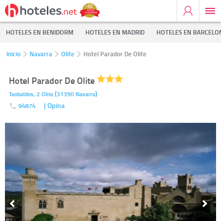
HOTELES EN BENIDORM
HOTELES EN MADRID
HOTELES EN BARCELO
Inicio
Navarra
Olite
Hotel Parador De Olite
Hotel Parador De Olite
(
)
Teobaldos, 2
Olite
31390
Navarra
| Opina
94874