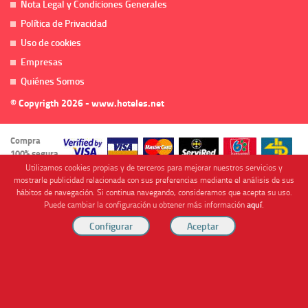
Nota Legal y Condiciones Generales
Política de Privacidad
Uso de cookies
Empresas
Quiénes Somos
© Copyrigth 2026 - www.hoteles.net
Compra
100% segura
Utilizamos cookies propias y de terceros para mejorar nuestros servicios y
mostrarle publicidad relacionada con sus preferencias mediante el análisis de sus
hábitos de navegación. Si continua navegando, consideramos que acepta su uso.
Puede cambiar la configuración u obtener más información
aquí
.
Cofinanciado por
Viajes Anticiclón, S.L. Agencia de Viajes Online - C.I. MU-107-2-25. C/ Mayor nº46 Bajo,
CP: 30893, Almendricos (Murcia, Spain).
RESERVAR HABITACIÓN