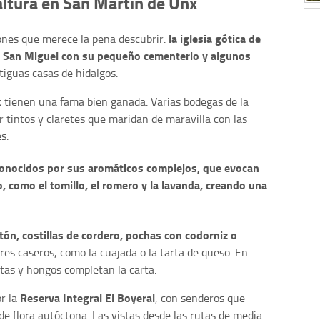
altura en San Martín de Unx
la iglesia gótica de
ncones que merece la pena descubrir:
e San Miguel con su pequeño cementerio y algunos
iguas casas de hidalgos.
x
tienen una fama bien ganada. Varias bodegas de la
r tintos y claretes que maridan de maravilla con las
s.
conocidos por sus aromáticos complejos, que evocan
lo, como el tomillo, el romero y la lavanda, creando una
tón, costillas de cordero, pochas con codorniz o
stres caseros, como la cuajada o la tarta de queso. En
tas y hongos completan la carta.
Reserva Integral El Boyeral
r la
, con senderos que
de flora autóctona. Las vistas desde las rutas de media