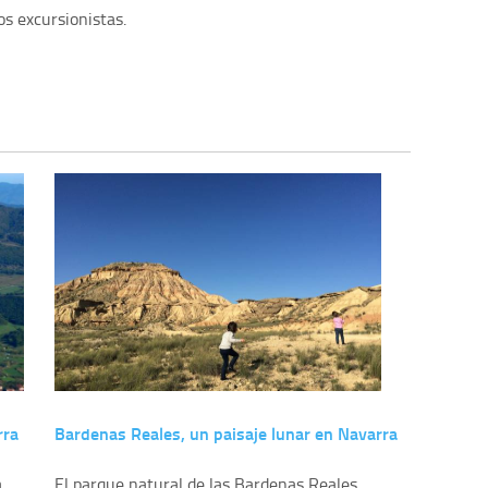
s excursionistas.
rra
Bardenas Reales, un paisaje lunar en Navarra
a
El parque natural de las Bardenas Reales