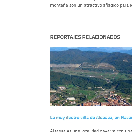
montaña son un atractivo añadido para lo
REPORTAJES RELACIONADOS
La muy ilustre villa de Alsasua, en Nava
Alsasua es una localidad navarra con un