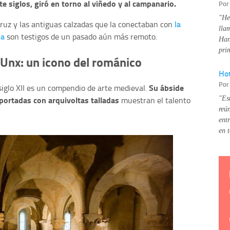
te siglos, giró en torno al viñedo y al campanario.
Po
"He
la
Cruz y las antiguas calzadas que la conectaban con
lla
la
son testigos de un pasado aún más remoto.
Han
pri
 Unx: un icono del románico
Hot
Po
Su ábside
 siglo XII es un compendio de arte medieval.
s portadas con arquivoltas talladas
"Es
muestran el talento
reú
ent
en 