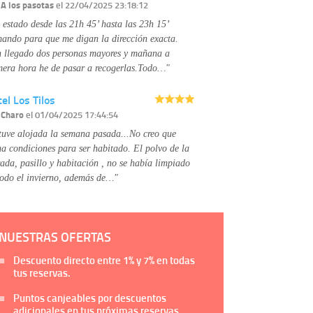
Información complementaria:
Puede consultar
r
A los pasotas
el 22/04/2025 23:18:12
la información adicional y detallada sobre cómo
 estado desde las 21h 45’ hasta las 23h 15’
tratamos sus datos en la
política de privacidad
mando para que me digan la dirección exacta.
 llegado dos personas mayores y mañana a
mera hora he de pasar a recogerlas.Todo…"
el Los Tilos
r
Charo
el 01/04/2025 17:44:54
tuve alojada la semana pasada...No creo que
na condiciones para ser habitado. El polvo de la
rada, pasillo y habitación , no se había limpiado
todo el invierno, además de…"
NUESTRAS OFERTAS
Descuento directo entre
1%
y
7%
en todas
tus reservas.
Puntos canjeables por descuentos
adicionales en tus próximas reservas.