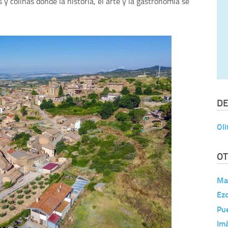
 y colinas donde la historia, el arte y la gastronomía se
DE
Oli
OT
Mar
Ez
Pu
Im