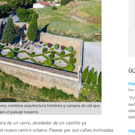
ÚL
Hot
Po
"Pé
mal
era, combina arquitectura histórica y campos de vid que
edu
jan el paisaje navarro.
hab
era de un cerro, alrededor de un castillo ya
el nuevo centro urbano. Pasear por sus calles inclinadas
Ho