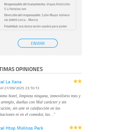
Responsable del tratamiento:
Viajes Anticiclón
S.L/Hoteles.net
Dirección del responsable:
Calle Mayor número
46,30893 Lorca - Murcia
Finalidad:
sus datos serán usados para poder
atender sus solicitudes y prestarle nuestros
servicios.
Publicidad:
solo le enviaremos publicidad con su
ENVIAR
autorización previa, que podrá facilitarnos
mediante la casilla correspondiente
establecida al efecto.
Base Jurídica:
únicamente trataremos sus datos
TIMAS OPINIONES
con su consentimiento previo, que podrá
facilitarnos mediante la casilla correspondiente
establecida al efecto.
el La Xana
Destinatarios:
con carácter general, sólo el
r
el 27/09/2025 23:10:13
personal de nuestra entidad que esté
debidamente autorizado podrá tener
simo hotel, limpieza ninguna, inmovilisrio roto y
conocimiento de la información que le pedimos.
No se comunicarán datos a terceros.
 arrerglo, dueñas con Mal carácter y sin
Derechos:
tiene derecho a saber qué
cación, sin aire ni calefacción en las
información tenemos sobre usted, corregirla y
itaciones ni en el comedor, las…"
eliminarla, tal y como se explica en la
información adicional disponible en nuestra
tel Htop Molinos Park
página web.