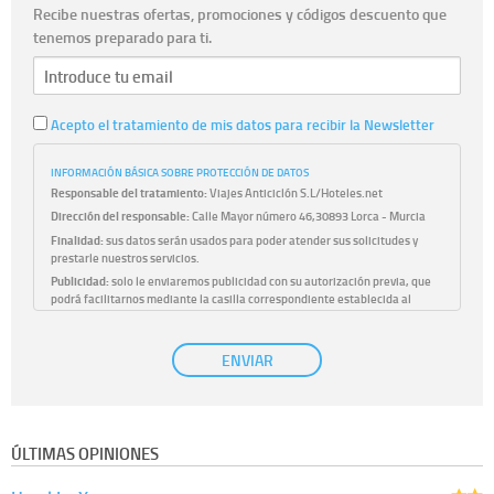
Recibe nuestras ofertas, promociones y códigos descuento que
tenemos preparado para ti.
Acepto el tratamiento de mis datos para recibir la Newsletter
INFORMACIÓN BÁSICA SOBRE PROTECCIÓN DE DATOS
Responsable del tratamiento:
Viajes Anticiclón S.L/Hoteles.net
Dirección del responsable:
Calle Mayor número 46,30893 Lorca - Murcia
Finalidad:
sus datos serán usados para poder atender sus solicitudes y
prestarle nuestros servicios.
Publicidad:
solo le enviaremos publicidad con su autorización previa, que
podrá facilitarnos mediante la casilla correspondiente establecida al
efecto.
Base Jurídica:
únicamente trataremos sus datos con su consentimiento
ENVIAR
previo, que podrá facilitarnos mediante la casilla correspondiente
establecida al efecto.
Destinatarios:
con carácter general, sólo el personal de nuestra entidad
que esté debidamente autorizado podrá tener conocimiento de la
información que le pedimos. No se comunicarán datos a terceros.
ÚLTIMAS OPINIONES
Derechos:
tiene derecho a saber qué información tenemos sobre usted,
corregirla y eliminarla, tal y como se explica en la información adicional