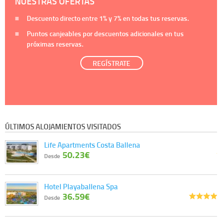
NUESTRAS OFERTAS
Descuento directo entre
1%
y
7%
en todas tus reservas.
Puntos canjeables por descuentos adicionales en tus
próximas reservas.
REGÍSTRATE
ÚLTIMOS ALOJAMIENTOS VISITADOS
Life Apartments Costa Ballena
50.23€
Desde
Hotel Playaballena Spa
36.59€
Desde