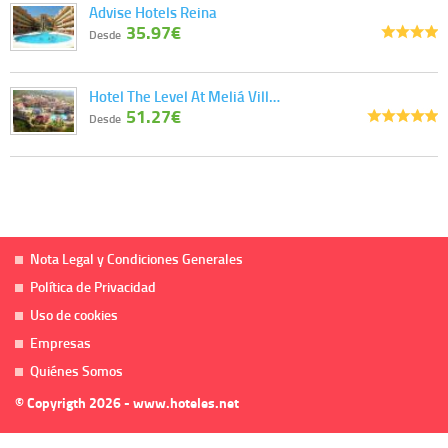
Advise Hotels Reina
35.97€
Desde
Hotel The Level At Meliá Vill…
51.27€
Desde
Nota Legal y Condiciones Generales
Política de Privacidad
Uso de cookies
Empresas
Quiénes Somos
© Copyrigth 2026 - www.hoteles.net