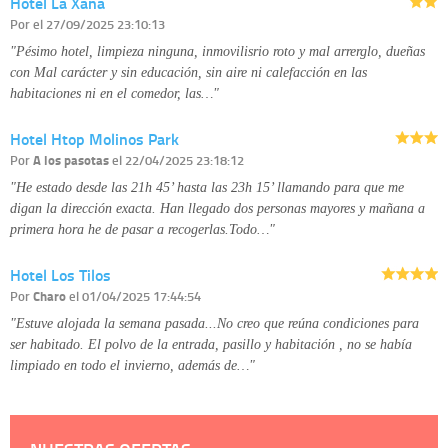
Hotel La Xana
disponible en nuestra página web.
Información complementaria:
Puede consultar la información adicional y
Por
el 27/09/2025 23:10:13
detallada sobre cómo tratamos sus datos en la
política de privacidad
"Pésimo hotel, limpieza ninguna, inmovilisrio roto y mal arrerglo, dueñas
con Mal carácter y sin educación, sin aire ni calefacción en las
habitaciones ni en el comedor, las…"
Hotel Htop Molinos Park
Por
A los pasotas
el 22/04/2025 23:18:12
"He estado desde las 21h 45’ hasta las 23h 15’ llamando para que me
digan la dirección exacta. Han llegado dos personas mayores y mañana a
primera hora he de pasar a recogerlas.Todo…"
Hotel Los Tilos
Por
Charo
el 01/04/2025 17:44:54
"Estuve alojada la semana pasada...No creo que reúna condiciones para
ser habitado. El polvo de la entrada, pasillo y habitación , no se había
limpiado en todo el invierno, además de…"