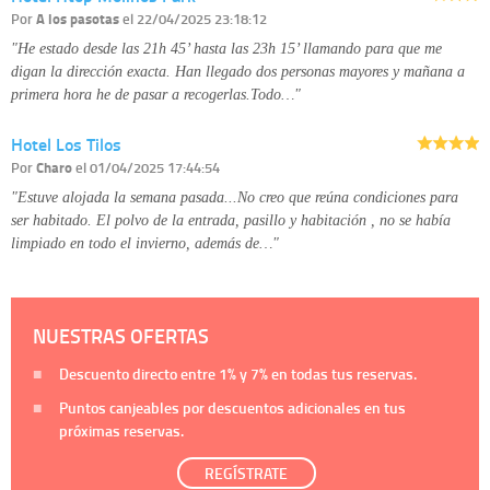
Por
A los pasotas
el 22/04/2025 23:18:12
"He estado desde las 21h 45’ hasta las 23h 15’ llamando para que me
digan la dirección exacta. Han llegado dos personas mayores y mañana a
primera hora he de pasar a recogerlas.Todo…"
Hotel Los Tilos
Por
Charo
el 01/04/2025 17:44:54
"Estuve alojada la semana pasada...No creo que reúna condiciones para
ser habitado. El polvo de la entrada, pasillo y habitación , no se había
limpiado en todo el invierno, además de…"
NUESTRAS OFERTAS
Descuento directo entre
1%
y
7%
en todas tus reservas.
Puntos canjeables por descuentos adicionales en tus
próximas reservas.
REGÍSTRATE