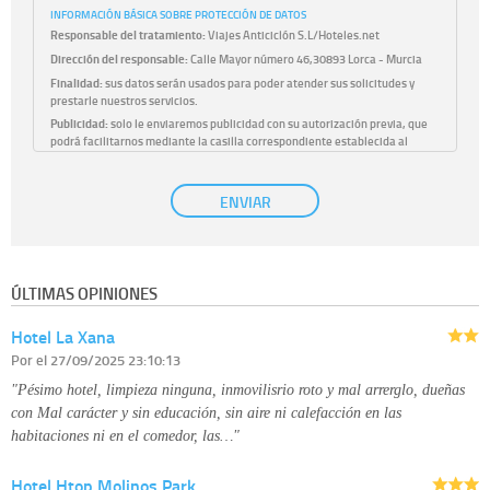
INFORMACIÓN BÁSICA SOBRE PROTECCIÓN DE DATOS
Responsable del tratamiento:
Viajes Anticiclón S.L/Hoteles.net
Dirección del responsable:
Calle Mayor número 46,30893 Lorca - Murcia
Finalidad:
sus datos serán usados para poder atender sus solicitudes y
prestarle nuestros servicios.
Publicidad:
solo le enviaremos publicidad con su autorización previa, que
podrá facilitarnos mediante la casilla correspondiente establecida al
efecto.
Base Jurídica:
únicamente trataremos sus datos con su consentimiento
ENVIAR
previo, que podrá facilitarnos mediante la casilla correspondiente
establecida al efecto.
Destinatarios:
con carácter general, sólo el personal de nuestra entidad
que esté debidamente autorizado podrá tener conocimiento de la
información que le pedimos. No se comunicarán datos a terceros.
ÚLTIMAS OPINIONES
Derechos:
tiene derecho a saber qué información tenemos sobre usted,
corregirla y eliminarla, tal y como se explica en la información adicional
Hotel La Xana
disponible en nuestra página web.
Información complementaria:
Puede consultar la información adicional y
Por
el 27/09/2025 23:10:13
detallada sobre cómo tratamos sus datos en la
política de privacidad
"Pésimo hotel, limpieza ninguna, inmovilisrio roto y mal arrerglo, dueñas
con Mal carácter y sin educación, sin aire ni calefacción en las
habitaciones ni en el comedor, las…"
Hotel Htop Molinos Park