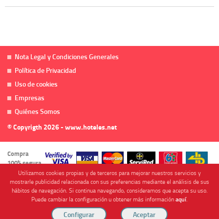
Nota Legal y Condiciones Generales
Política de Privacidad
Uso de cookies
Empresas
Quiénes Somos
© Copyrigth 2026 - www.hoteles.net
Compra
100% segura
Utilizamos cookies propias y de terceros para mejorar nuestros servicios y
mostrarle publicidad relacionada con sus preferencias mediante el análisis de sus
hábitos de navegación. Si continua navegando, consideramos que acepta su uso.
Puede cambiar la configuración u obtener más información
aquí
.
Cofinanciado por