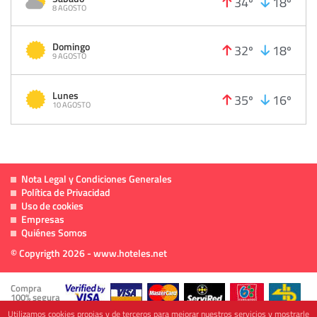
34º
18º
8 AGOSTO
Domingo
32º
18º
9 AGOSTO
Lunes
35º
16º
10 AGOSTO
Nota Legal y Condiciones Generales
Política de Privacidad
Uso de cookies
Empresas
Quiénes Somos
© Copyrigth 2026 - www.hoteles.net
Compra
100% segura
Utilizamos cookies propias y de terceros para mejorar nuestros servicios y mostrarle