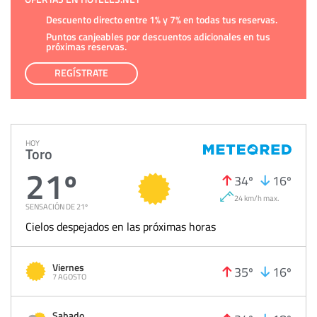
Descuento directo entre 1% y 7% en todas tus reservas.
Puntos canjeables por descuentos adicionales en tus
próximas reservas.
REGÍSTRATE
HOY
Toro
21º
34º
16º
24 km/h max.
SENSACIÓN DE 21º
Cielos despejados en las próximas horas
Viernes
35º
16º
7 AGOSTO
Sabado