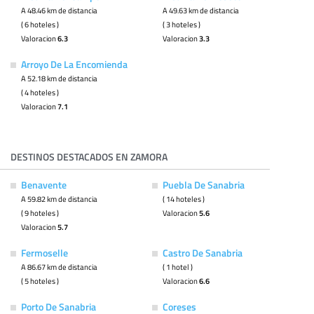
A 48.46 km de distancia
A 49.63 km de distancia
( 6 hoteles )
( 3 hoteles )
Valoracion
6.3
Valoracion
3.3
Arroyo De La Encomienda
A 52.18 km de distancia
( 4 hoteles )
Valoracion
7.1
DESTINOS DESTACADOS EN ZAMORA
Benavente
Puebla De Sanabria
A 59.82 km de distancia
( 14 hoteles )
( 9 hoteles )
Valoracion
5.6
Valoracion
5.7
Fermoselle
Castro De Sanabria
A 86.67 km de distancia
( 1 hotel )
( 5 hoteles )
Valoracion
6.6
Porto De Sanabria
Coreses