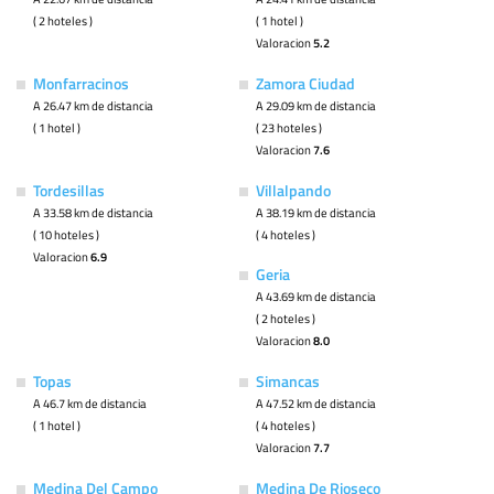
( 2 hoteles )
( 1 hotel )
Valoracion
5.2
Monfarracinos
Zamora Ciudad
A 26.47 km de distancia
A 29.09 km de distancia
( 1 hotel )
( 23 hoteles )
Valoracion
7.6
Tordesillas
Villalpando
A 33.58 km de distancia
A 38.19 km de distancia
( 10 hoteles )
( 4 hoteles )
Valoracion
6.9
Geria
A 43.69 km de distancia
( 2 hoteles )
Valoracion
8.0
Topas
Simancas
A 46.7 km de distancia
A 47.52 km de distancia
( 1 hotel )
( 4 hoteles )
Valoracion
7.7
Medina Del Campo
Medina De Rioseco