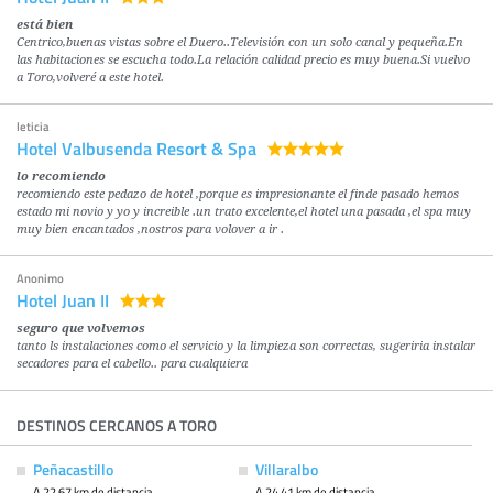
está bien
Centrico,buenas vistas sobre el Duero..Televisión con un solo canal y pequeña.En
las habitaciones se escucha todo.La relación calidad precio es muy buena.Si vuelvo
a Toro,volveré a este hotel.
leticia
Hotel Valbusenda Resort & Spa
lo recomiendo
recomiendo este pedazo de hotel ,porque es impresionante el finde pasado hemos
estado mi novio y yo y increible .un trato excelente,el hotel una pasada ,el spa muy
muy bien encantados ,nostros para volover a ir .
Anonimo
Hotel Juan II
seguro que volvemos
tanto ls instalaciones como el servicio y la limpieza son correctas, sugeriria instalar
secadores para el cabello.. para cualquiera
DESTINOS CERCANOS A TORO
Peñacastillo
Villaralbo
A 22.67 km de distancia
A 24.41 km de distancia