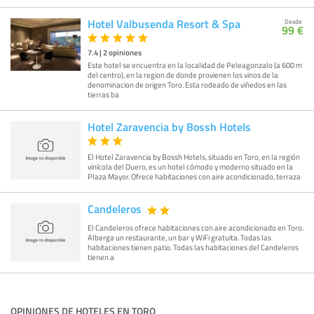
Hotel Valbusenda Resort & Spa
Desde
99 €
7.4
|
2
opiniones
Este hotel se encuentra en la localidad de Peleagonzalo (a 600 m
del centro), en la region de donde provienen los vinos de la
denominacion de origen Toro. Esta rodeado de viñedos en las
tierras ba
Hotel Zaravencia by Bossh Hotels
El Hotel Zaravencia by Bossh Hotels, situado en Toro, en la región
vinícola del Duero, es un hotel cómodo y moderno situado en la
Plaza Mayor. Ofrece habitaciones con aire acondicionado, terraza
Candeleros
El Candeleros ofrece habitaciones con aire acondicionado en Toro.
Alberga un restaurante, un bar y WiFi gratuita. Todas las
habitaciones tienen patio. Todas las habitaciones del Candeleros
tienen a
OPINIONES DE HOTELES EN TORO