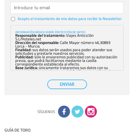
Acepto el tratamiento de mis datos para recibir la Newsletter
INFORMACIÓN BÁSICA SOBRE PROTECCIÓN DE DATOS
Responsable del tratamiento:
Viajes Anticiclón
S.L/Hoteles.net
Dirección del responsable:
Calle Mayor número 46,30893
Lorca - Murcia
Finalidad:
sus datos serán usados para poder atender sus
solicitudes y prestarle nuestros servicios.
Publicidad:
solo le enviaremos publicidad con su autorización
previa, que podrá facilitarnos mediante la casilla
correspondiente establecida al efecto.
Base Jurídica:
únicamente trataremos sus datos con su
consentimiento previo, que podrá facilitarnos mediante la
casilla correspondiente establecida al efecto.
Destinatarios:
con carácter general, sólo el personal de
nuestra entidad que esté debidamente autorizado podrá
ENVIAR
tener conocimiento de la información que le pedimos. No se
comunicarán datos a terceros.
Derechos:
tiene derecho a saber qué información tenemos
sobre usted, corregirla y eliminarla, tal y como se explica en
la información adicional disponible en nuestra página web.
Información complementaria:
Puede consultar la información
adicional y detallada sobre cómo tratamos sus datos en la
política de privacidad
SÍGUENOS
GUÍA DE TORO