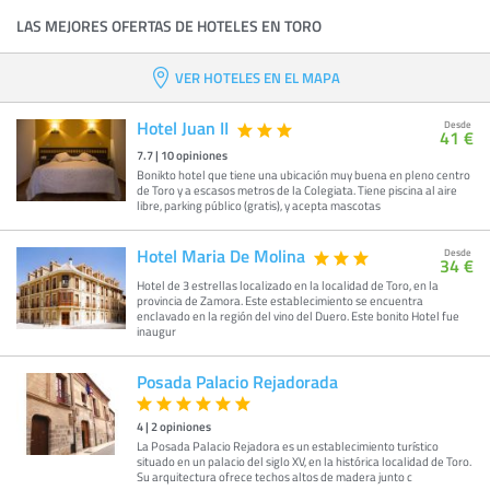
LAS MEJORES OFERTAS DE HOTELES EN TORO
VER HOTELES EN EL MAPA
Hotel Juan II
Desde
41 €
7.7
|
10
opiniones
Bonikto hotel que tiene una ubicación muy buena en pleno centro
de Toro y a escasos metros de la Colegiata. Tiene piscina al aire
libre, parking público (gratis), y acepta mascotas
Hotel Maria De Molina
Desde
34 €
Hotel de 3 estrellas localizado en la localidad de Toro, en la
provincia de Zamora. Este establecimiento se encuentra
enclavado en la región del vino del Duero. Este bonito Hotel fue
inaugur
Posada Palacio Rejadorada
4
|
2
opiniones
La Posada Palacio Rejadora es un establecimiento turístico
situado en un palacio del siglo XV, en la histórica localidad de Toro.
Su arquitectura ofrece techos altos de madera junto c