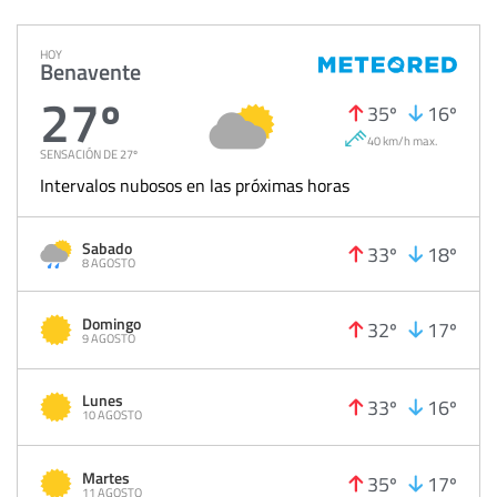
HOY
Benavente
27º
35º
16º
40 km/h max.
SENSACIÓN DE 27º
Intervalos nubosos en las próximas horas
Sabado
33º
18º
8 AGOSTO
Domingo
32º
17º
9 AGOSTO
Lunes
33º
16º
10 AGOSTO
Martes
35º
17º
11 AGOSTO