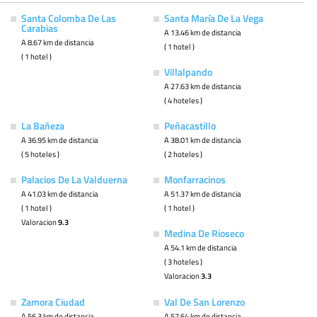
Santa Colomba De Las
Santa María De La Vega
Carabias
A 13.46 km de distancia
A 8.67 km de distancia
( 1 hotel )
( 1 hotel )
Villalpando
A 27.63 km de distancia
( 4 hoteles )
La Bañeza
Peñacastillo
A 36.95 km de distancia
A 38.01 km de distancia
( 5 hoteles )
( 2 hoteles )
Palacios De La Valduerna
Monfarracinos
A 41.03 km de distancia
A 51.37 km de distancia
( 1 hotel )
( 1 hotel )
Valoracion
9.3
Medina De Rioseco
A 54.1 km de distancia
( 3 hoteles )
Valoracion
3.3
Zamora Ciudad
Val De San Lorenzo
A 56.3 km de distancia
A 57.64 km de distancia