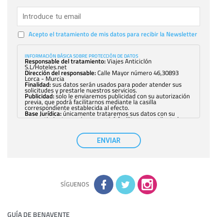
Acepto el tratamiento de mis datos para recibir la Newsletter
INFORMACIÓN BÁSICA SOBRE PROTECCIÓN DE DATOS
Responsable del tratamiento:
Viajes Anticiclón
S.L/Hoteles.net
Dirección del responsable:
Calle Mayor número 46,30893
Lorca - Murcia
Finalidad:
sus datos serán usados para poder atender sus
solicitudes y prestarle nuestros servicios.
Publicidad:
solo le enviaremos publicidad con su autorización
previa, que podrá facilitarnos mediante la casilla
correspondiente establecida al efecto.
Base Jurídica:
únicamente trataremos sus datos con su
consentimiento previo, que podrá facilitarnos mediante la
casilla correspondiente establecida al efecto.
Destinatarios:
con carácter general, sólo el personal de
nuestra entidad que esté debidamente autorizado podrá
ENVIAR
tener conocimiento de la información que le pedimos. No se
comunicarán datos a terceros.
Derechos:
tiene derecho a saber qué información tenemos
sobre usted, corregirla y eliminarla, tal y como se explica en
la información adicional disponible en nuestra página web.
Información complementaria:
Puede consultar la información
adicional y detallada sobre cómo tratamos sus datos en la
política de privacidad
SÍGUENOS
GUÍA DE BENAVENTE