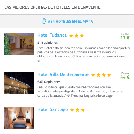
LAS MEJORES OFERTAS DE HOTELES EN BENAVENTE
VER HOTELES EN EL MAPA
Hotel Tudanca
Desde
17 €
5
|
8
opiniones
Este Hotel está situado tan solo 5 minutos usando los transportes
públicos de la estación de autobuses, sesenta minutillos
utilizando el transporte público de la estación de tren de Zamora
y n
Hotel Villa De Benavente
Desde
44 €
6.6
|
6
opiniones
Fabuloso hotel que cuenta con habitaciones con aire
acondicionado y wi-fi gratis a 1 km de Benavante y a bastante
cerca de la autovía A-6. Tiene parking privado de pago
Hotel Santiago