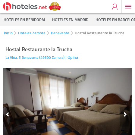
HOTELES EN BENIDORM
HOTELES EN MADRID
HOTELES EN BARCELO
Inicio
Hoteles Zamora
Benavente
Hostal Restaurante la Trucha
Hostal Restaurante la Trucha
(
)
| Opina
La Viña, 5
Benavente
49600
Zamora