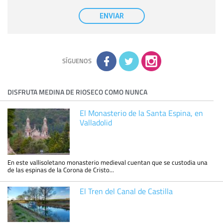
Destinatarios:
con carácter general, sólo el personal de
nuestra entidad que esté debidamente autorizado podrá
ENVIAR
tener conocimiento de la información que le pedimos. No se
comunicarán datos a terceros.
Derechos:
tiene derecho a saber qué información tenemos
sobre usted, corregirla y eliminarla, tal y como se explica en
la información adicional disponible en nuestra página web.
Información complementaria:
Puede consultar la información
adicional y detallada sobre cómo tratamos sus datos en la
política de privacidad
SÍGUENOS
DISFRUTA MEDINA DE RIOSECO COMO NUNCA
El Monasterio de la Santa Espina, en
Valladolid
En este vallisoletano monasterio medieval cuentan que se custodia una
de las espinas de la Corona de Cristo...
El Tren del Canal de Castilla