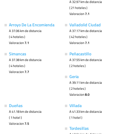
A 32.97 km de distancia
( 21 hoteles )
Valoracion
7.1
Arroyo De La Encomienda
Valladolid Ciudad
A 37.06 km de distancia
A 37.17 km de distancia
( 4 hoteles )
( 42 hoteles )
Valoracion
7.1
Valoracion
7.1
Simancas
Peñacastillo
A 37.38 km de distancia
A 37.55 km de distancia
( 4 hoteles )
( 2 hoteles )
Valoracion
7.7
Geria
A 39.11 km de distancia
( 2 hoteles )
Valoracion
8.0
Dueñas
Villada
A 41.18 km de distancia
A 41.33 km de distancia
( 1 hotel )
( 1 hotel )
Valoracion
7.5
Tordesillas