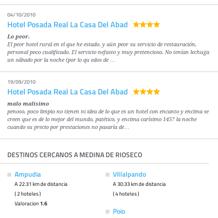
04/10/2010
Hotel Posada Real La Casa Del Abad
Lo peor.
El peor hotel rural en el que he estado. y aún peor su servicio de restauración,
personal poco cualificado. El servicio nefasto y muy pretencioso. No tenían lechuga
un sábado por la noche (por lo qu edos de …
19/09/2010
Hotel Posada Real La Casa Del Abad
malo malisimo
penoso, poco limpio no tienen ni idea de lo que es un hotel con encanto y encima se
creen que es de lo mejor del mundo, patético, y encima carísimo 145? la noche
cuando su precio por prestaciones no pasaría de…
DESTINOS CERCANOS A MEDINA DE RIOSECO
Ampudia
Villalpando
A 22.31 km de distancia
A 30.33 km de distancia
( 2 hoteles )
( 4 hoteles )
Valoracion
1.6
Poio