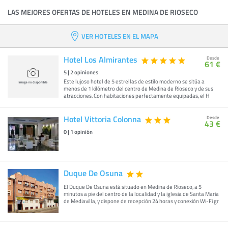
LAS MEJORES OFERTAS DE HOTELES EN MEDINA DE RIOSECO
VER HOTELES EN EL MAPA
Hotel Los Almirantes
Desde
61 €
5
|
2
opiniones
Este lujoso hotel de 5 estrellas de estilo moderno se sitúa a
menos de 1 kilómetro del centro de Medina de Rioseco y de sus
atracciones. Con habitaciones perfectamente equipadas, el H
Hotel Vittoria Colonna
Desde
43 €
0
|
1
opinión
Duque De Osuna
El Duque De Osuna está situado en Medina de Ríoseco, a 5
minutos a pie del centro de la localidad y la iglesia de Santa María
de Mediavilla, y dispone de recepción 24 horas y conexión Wi-Fi gr