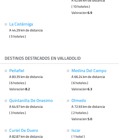
A 42.64 km de distancia
( 10 hoteles )
Valoracion
6.9
La Cistérniga
A 44.29 km de distancia
( 5 hoteles )
DESTINOS DESTACADOS EN VALLADOLID
Peñafiel
Medina Del Campo
A 83.35 km de distancia
A 66.24 km de distancia
( 6 hoteles )
( 6 hoteles )
Valoracion
8.2
Valoracion
6.3
Quintanilla De Onesimo
Olmedo
A 64.97 km de distancia
A 72.93 km de distancia
( 3 hoteles )
( 2 hoteles )
Valoracion
5.0
Curiel De Duero
Iscar
A 82.87 km de distancia
( 1 hotel )