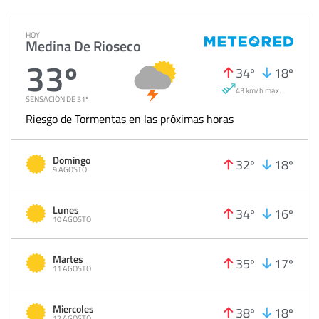
HOY
Medina De Rioseco
33º
34º
18º
43 km/h max.
SENSACIÓN DE 31º
Riesgo de Tormentas en las próximas horas
Domingo
32º
18º
9 AGOSTO
Lunes
34º
16º
10 AGOSTO
Martes
35º
17º
11 AGOSTO
Miercoles
38º
18º
12 AGOSTO