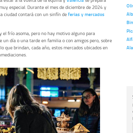
a estar a la vuelta de la equina y
se prepara
Oli
 muy especial. Durante el mes de diciembre de 2024 y
Al
ferias y mercados
a ciudad contará con un sinfín de
Bin
Pi
 el frío asoma, pero no hay motivo alguno para
Alf
e un día o una tarde en familia o con amigos pero, sobre
Al
 lo que brindan, cada año, estos mercados ubicados en
inmediaciones.