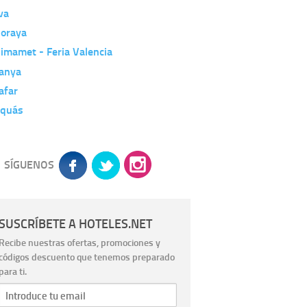
va
boraya
imamet - Feria Valencia
canya
afar
aquás
SÍGUENOS
SUSCRÍBETE A HOTELES.NET
Recibe nuestras ofertas, promociones y
códigos descuento que tenemos preparado
para ti.