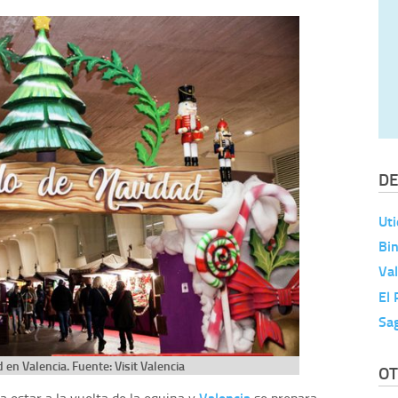
DE
Uti
Bin
Val
El 
Sa
en Valencia. Fuente: Visit Valencia
OT
Valencia