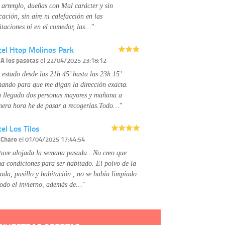
No se comunicarán datos a terceros.
 arrerglo, dueñas con Mal carácter y sin
Derechos:
tiene derecho a saber qué
cación, sin aire ni calefacción en las
información tenemos sobre usted, corregirla y
itaciones ni en el comedor, las…"
eliminarla, tal y como se explica en la
información adicional disponible en nuestra
tel Htop Molinos Park
página web.
Información complementaria:
Puede consultar
r
A los pasotas
el 22/04/2025 23:18:12
la información adicional y detallada sobre cómo
 estado desde las 21h 45’ hasta las 23h 15’
tratamos sus datos en la
política de privacidad
mando para que me digan la dirección exacta.
 llegado dos personas mayores y mañana a
mera hora he de pasar a recogerlas.Todo…"
el Los Tilos
r
Charo
el 01/04/2025 17:44:54
tuve alojada la semana pasada...No creo que
na condiciones para ser habitado. El polvo de la
rada, pasillo y habitación , no se había limpiado
todo el invierno, además de…"