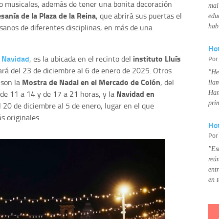
mo musicales, además de tener una bonita decoración
mal
esanía de la Plaza de la Reina
, que abrirá sus puertas el
edu
sanos de diferentes disciplinas, en más de una
hab
Ho
n Navidad
instituto Lluís
, es la ubicada en el recinto del
Po
tará del 23 de diciembre al 6 de enero de 2025. Otros
"He
Mostra de Nadal en el Mercado de Colón
 son la
, del
lla
Navidad en
 de 11 a 14 y de 17 a 21 horas, y la
Han
pri
l 20 de diciembre al 5 de enero, lugar en el que
s originales.
Hot
Po
"Es
reú
ent
en 