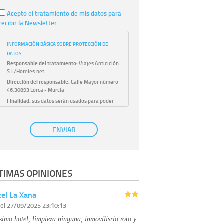
Acepto el tratamiento de mis datos para
recibir la Newsletter
INFORMACIÓN BÁSICA SOBRE PROTECCIÓN DE
DATOS
Responsable del tratamiento:
Viajes Anticiclón
S.L/Hoteles.net
Dirección del responsable:
Calle Mayor número
46,30893 Lorca - Murcia
Finalidad:
sus datos serán usados para poder
atender sus solicitudes y prestarle nuestros
servicios.
Publicidad:
solo le enviaremos publicidad con su
ENVIAR
autorización previa, que podrá facilitarnos
mediante la casilla correspondiente
establecida al efecto.
Base Jurídica:
únicamente trataremos sus datos
TIMAS OPINIONES
con su consentimiento previo, que podrá
facilitarnos mediante la casilla correspondiente
establecida al efecto.
el La Xana
Destinatarios:
con carácter general, sólo el
r
el 27/09/2025 23:10:13
personal de nuestra entidad que esté
debidamente autorizado podrá tener
simo hotel, limpieza ninguna, inmovilisrio roto y
conocimiento de la información que le pedimos.