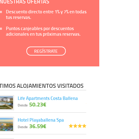
NUESTRAS OFERTAS
Descuento directo entre
1%
y
7%
en todas
tus reservas.
Puntos canjeables por descuentos
adicionales en tus próximas reservas.
REGÍSTRATE
TIMOS ALOJAMIENTOS VISITADOS
Life Apartments Costa Ballena
50.23€
Desde
Hotel Playaballena Spa
36.59€
Desde