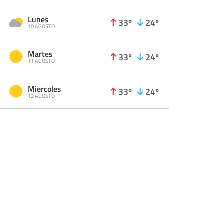
Lunes
33º
24º
10 AGOSTO
Martes
33º
24º
11 AGOSTO
Miercoles
33º
24º
12 AGOSTO