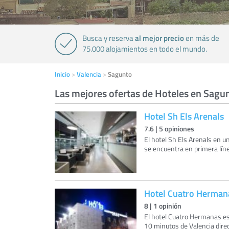
al mejor precio
Busca y reserva
en más de
75.000 alojamientos en todo el mundo.
Inicio
Valencia
Sagunto
Las mejores ofertas de Hoteles en Sagu
Hotel Sh Els Arenals
7.6
|
5
opiniones
El hotel Sh Els Arenals en un
se encuentra en primera lín
Hotel Cuatro Herman
8
|
1
opinión
El hotel Cuatro Hermanas es
10 minutos de Valencia dire