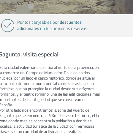
descuentos
Puntos canjeables por
adicionales
en tus próximas reservas.
Sagunto, visita especial
Esta ciudad valenciana se sitúa al norte de la provincia, en
la comarcar del Campo de Murviedro. Dividida en dos
núcleos, por un lado el casco histórico, donde se sitúa el
principal patrimonio monumental como su castillo, una
fortaleza que ha protegido la ciudad desde sus orígenes
romanos, y el teatro romano, una de las edificaciones mas
importantes de la antigüedad que se conservan en
España.
Por otro lado nos encontramos la zona del Puerto de
Sagunto que se encuentra a 5 Km del casco histórico, el la
zona donde mas se concentra la población y donde se
localiza la actividad turística de la ciudad, con hermosas
playas y gran cantidad de actividades a realizar.