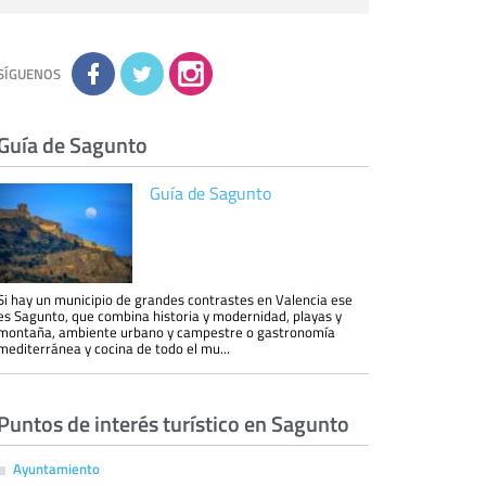
personal de nuestra entidad que esté
debidamente autorizado podrá tener
conocimiento de la información que le pedimos.
No se comunicarán datos a terceros.
Derechos:
tiene derecho a saber qué
información tenemos sobre usted, corregirla y
SÍGUENOS
eliminarla, tal y como se explica en la
información adicional disponible en nuestra
página web.
Información complementaria:
Puede consultar
la información adicional y detallada sobre cómo
Guía de Sagunto
tratamos sus datos en la
política de privacidad
Guía de Sagunto
Si hay un municipio de grandes contrastes en Valencia ese
es Sagunto, que combina historia y modernidad, playas y
montaña, ambiente urbano y campestre o gastronomía
mediterránea y cocina de todo el mu...
Puntos de interés turístico en Sagunto
Ayuntamiento