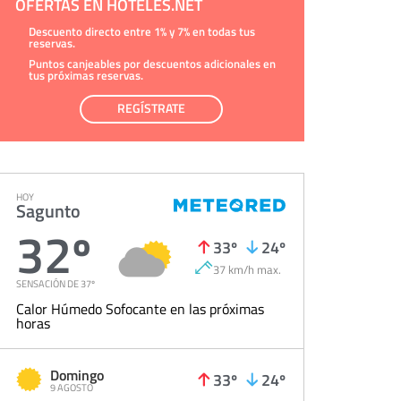
OFERTAS EN HOTELES.NET
Descuento directo entre 1% y 7% en todas tus
reservas.
Puntos canjeables por descuentos adicionales en
tus próximas reservas.
REGÍSTRATE
HOY
Sagunto
32º
33º
24º
37 km/h max.
SENSACIÓN DE 37º
Calor Húmedo Sofocante en las próximas
horas
Domingo
33º
24º
9 AGOSTO