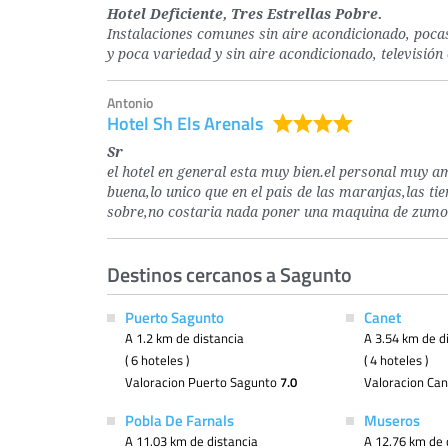
Hotel Deficiente, Tres Estrellas Pobre.
Instalaciones comunes sin aire acondicionado, pocas 
y poca variedad y sin aire acondicionado, televisió
Antonio
Hotel Sh Els Arenals
Sr
el hotel en general esta muy bien.el personal muy am
buena,lo unico que en el pais de las maranjas,las tie
sobre,no costaria nada poner una maquina de zumo
Destinos cercanos a Sagunto
Puerto Sagunto
Canet
A 1.2 km de distancia
A 3.54 km de d
( 6 hoteles )
( 4 hoteles )
Valoracion Puerto Sagunto
7.0
Valoracion Ca
Pobla De Farnals
Museros
A 11.03 km de distancia
A 12.76 km de 