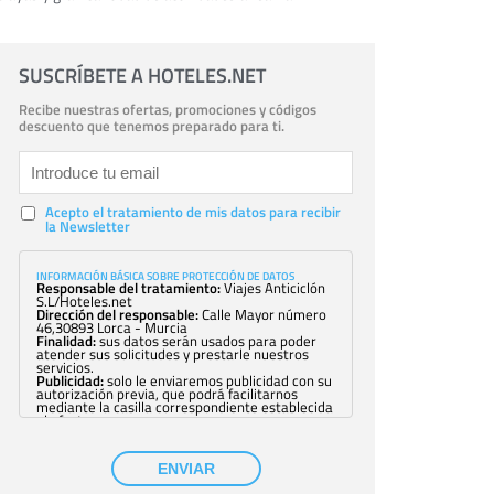
SUSCRÍBETE A HOTELES.NET
Recibe nuestras ofertas, promociones y códigos
descuento que tenemos preparado para ti.
Acepto el tratamiento de mis datos para recibir
la Newsletter
INFORMACIÓN BÁSICA SOBRE PROTECCIÓN DE DATOS
Responsable del tratamiento:
Viajes Anticiclón
S.L/Hoteles.net
Dirección del responsable:
Calle Mayor número
46,30893 Lorca - Murcia
Finalidad:
sus datos serán usados para poder
atender sus solicitudes y prestarle nuestros
servicios.
Publicidad:
solo le enviaremos publicidad con su
autorización previa, que podrá facilitarnos
mediante la casilla correspondiente establecida
al efecto.
Base Jurídica:
únicamente trataremos sus datos
con su consentimiento previo, que podrá
facilitarnos mediante la casilla correspondiente
ENVIAR
establecida al efecto.
Destinatarios:
con carácter general, sólo el