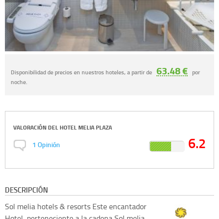
63.48 €
Disponibilidad de precios en nuestros hoteles, a partir de
por
noche.
VALORACIÓN DEL
HOTEL MELIA PLAZA
6.2
1
Opinión
DESCRIPCIÓN
Sol melia hotels & resorts
Este encantador
Hotel, perteneciente a la cadena Sol melia