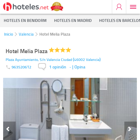
HOTELES EN BENIDORM
HOTELES EN MADRID
HOTELES EN BARCELO
Inicio
Valencia
Hotel Melia Plaza
Hotel Melia Plaza
(
)
Plaza Ayuntamiento, S/n
Valencia Ciudad
46002
Valencia
1 opinión
-
| Opina
963520612