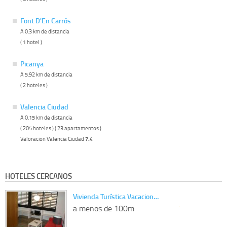
Font D'En Carrós
A 0.3 km de distancia
( 1 hotel )
Picanya
A 5.92 km de distancia
( 2 hoteles )
Valencia Ciudad
A 0.15 km de distancia
( 205 hoteles ) ( 23 apartamentos )
Valoracion Valencia Ciudad
7.4
HOTELES CERCANOS
Vivienda Turística Vacacion…
a menos de 100m