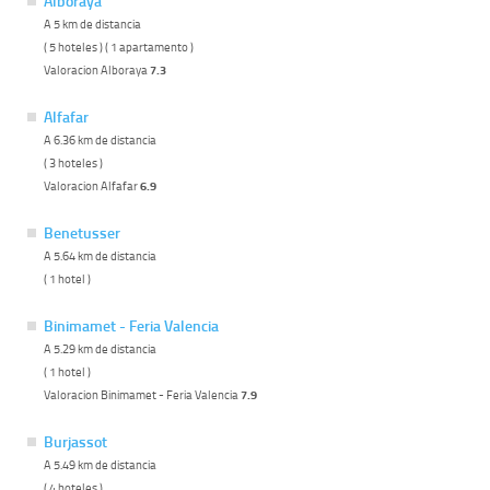
Alboraya
A 5 km de distancia
( 5 hoteles ) ( 1 apartamento )
Valoracion Alboraya
7.3
Alfafar
A 6.36 km de distancia
( 3 hoteles )
Valoracion Alfafar
6.9
Benetusser
A 5.64 km de distancia
( 1 hotel )
Binimamet - Feria Valencia
A 5.29 km de distancia
( 1 hotel )
Valoracion Binimamet - Feria Valencia
7.9
Burjassot
A 5.49 km de distancia
( 4 hoteles )