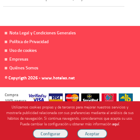
Nota Legal y Condiciones Generales
Política de Privacidad
Uso de cookies
Empresas
Quiénes Somos
© Copyrigth 2026 - www.hoteles.net
Compra
100% segura
Utilizamos cookies propias y de terceros para mejorar nuestros servicios y
mostrarle publicidad relacionada con sus preferencias mediante el análisis de sus
hábitos de navegación. Si continua navegando, consideramos que acepta su uso.
Puede cambiar la configuración u obtener más información
aquí
.
Cofinanciado por