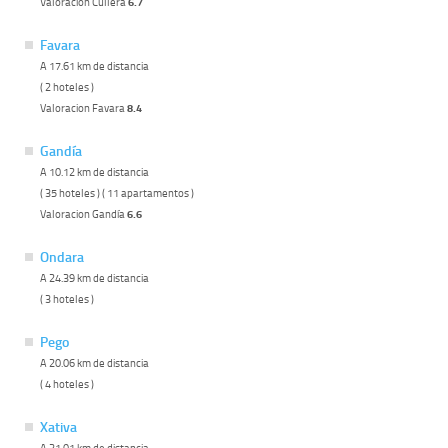
Valoracion Cullera
6.7
Favara
A 17.61 km de distancia
( 2 hoteles )
Valoracion Favara
8.4
Gandía
A 10.12 km de distancia
( 35 hoteles ) ( 11 apartamentos )
Valoracion Gandía
6.6
Ondara
A 24.39 km de distancia
( 3 hoteles )
Pego
A 20.06 km de distancia
( 4 hoteles )
Xativa
A 31.01 km de distancia