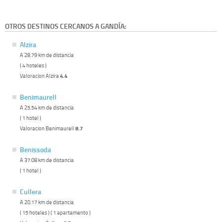
OTROS DESTINOS CERCANOS A GANDÍA:
Alzira
A 28.79 km de distancia
( 4 hoteles )
Valoracion Alzira
4.4
Benimaurell
A 25.54 km de distancia
( 1 hotel )
Valoracion Benimaurell
8.7
Benissoda
A 37.08 km de distancia
( 1 hotel )
Cullera
A 20.17 km de distancia
( 15 hoteles ) ( 1 apartamento )