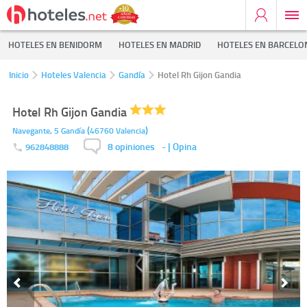
HOTELES EN BENIDORM
HOTELES EN MADRID
HOTELES EN BARCELO
Inicio
Hoteles Valencia
Gandía
Hotel Rh Gijon Gandia
Hotel Rh Gijon Gandia
(
)
Navegante, 5
Gandía
46760
Valencia
8 opiniones
-
| Opina
962848888