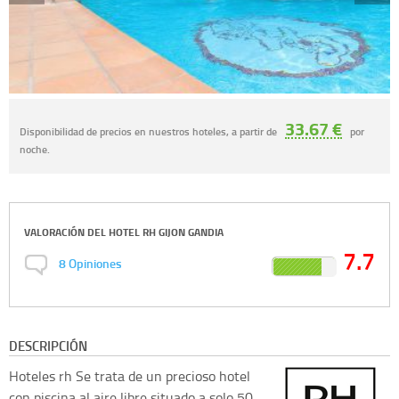
33.67 €
Disponibilidad de precios en nuestros hoteles, a partir de
por
noche.
VALORACIÓN DEL
HOTEL RH GIJON GANDIA
7.7
8
Opiniones
DESCRIPCIÓN
Hoteles rh
Se trata de un precioso hotel
con piscina al aire libre situado a solo 50