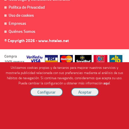
Política de Privacidad
Uso de cookies
Empresas
Quiénes Somos
© Copyrigth 2026 - www.hoteles.net
Compra
100% segura
Utilizamos cookies propias y de terceros para mejorar nuestros servicios y
mostrarle publicidad relacionada con sus preferencias mediante el análisis de sus
hábitos de navegación. Si continua navegando, consideramos que acepta su uso.
Puede cambiar la configuración u obtener más información
aquí
.
Cofinanciado por
Viajes Anticiclón, S.L. Agencia de Viajes Online - C.I. MU-107-2-25. C/ Mayor nº46 Bajo,
CP: 30893, Almendricos (Murcia, Spain).
RESERVAR HABITACIÓN