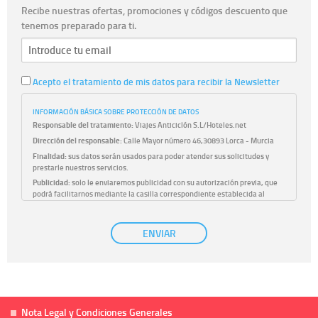
Recibe nuestras ofertas, promociones y códigos descuento que
tenemos preparado para ti.
Acepto el tratamiento de mis datos para recibir la Newsletter
INFORMACIÓN BÁSICA SOBRE PROTECCIÓN DE DATOS
Responsable del tratamiento:
Viajes Anticiclón S.L/Hoteles.net
Dirección del responsable:
Calle Mayor número 46,30893 Lorca - Murcia
Finalidad:
sus datos serán usados para poder atender sus solicitudes y
prestarle nuestros servicios.
Publicidad:
solo le enviaremos publicidad con su autorización previa, que
podrá facilitarnos mediante la casilla correspondiente establecida al
efecto.
Base Jurídica:
únicamente trataremos sus datos con su consentimiento
ENVIAR
previo, que podrá facilitarnos mediante la casilla correspondiente
establecida al efecto.
Destinatarios:
con carácter general, sólo el personal de nuestra entidad
que esté debidamente autorizado podrá tener conocimiento de la
información que le pedimos. No se comunicarán datos a terceros.
Derechos:
tiene derecho a saber qué información tenemos sobre usted,
corregirla y eliminarla, tal y como se explica en la información adicional
Nota Legal y Condiciones Generales