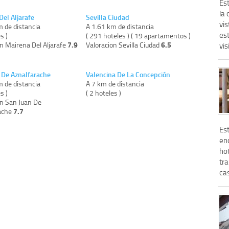
Es
la 
Del Aljarafe
Sevilla Ciudad
vis
m de distancia
A 1.61 km de distancia
es
s )
( 291 hoteles ) ( 19 apartamentos )
7.9
6.5
n Mairena Del Aljarafe
Valoracion Sevilla Ciudad
vis
 De Aznalfarache
Valencina De La Concepción
m de distancia
A 7 km de distancia
s )
( 2 hoteles )
on San Juan De
7.7
ache
Es
enc
ho
tra
cas