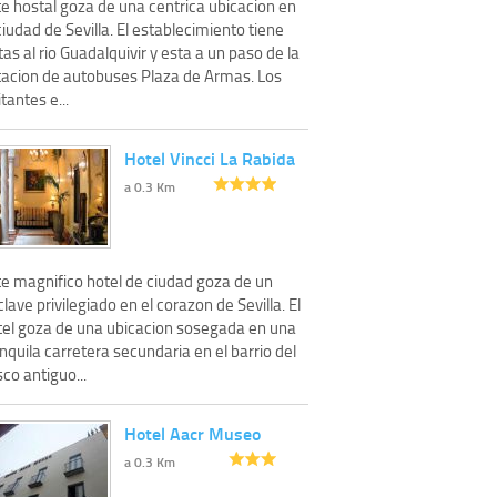
te hostal goza de una centrica ubicacion en
ciudad de Sevilla. El establecimiento tiene
tas al rio Guadalquivir y esta a un paso de la
tacion de autobuses Plaza de Armas. Los
itantes e...
Hotel Vincci La Rabida
a 0.3 Km
te magnifico hotel de ciudad goza de un
lave privilegiado en el corazon de Sevilla. El
tel goza de una ubicacion sosegada en una
nquila carretera secundaria en el barrio del
co antiguo...
Hotel Aacr Museo
a 0.3 Km