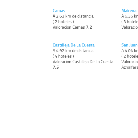
Camas
Mairena 
A 2.63 km de distancia
A 6.36 k
( 2 hoteles )
( 3 hotele
7.2
Valoracion Camas
Valoracio
Castilleja De La Cuesta
San Juan
A 4.92 km de distancia
A 4.04 k
( 4 hoteles )
( 2 hotele
Valoracion Castilleja De La Cuesta
Valoraci
7.5
Aznalfar