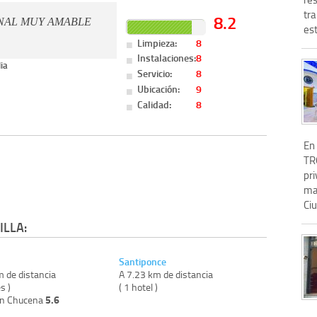
tr
8.2
NAL MUY AMABLE
est
Limpieza:
8
Instalaciones:
8
ia
Servicio:
8
Ubicación:
9
Calidad:
8
En 
TR
pri
ma
Ciu
ILLA:
Santiponce
m de distancia
A 7.23 km de distancia
s )
( 1 hotel )
5.6
on Chucena