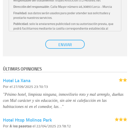
Responsable del tratamiento:
Viajes Anticiclón S.L/Hoteles.net
Dirección del responsable:
Calle Mayor número 46,30893 Lorca - Murcia
Finalidad:
sus datos serán usados para poder atender sus solicitudes y
prestarle nuestros servicios.
Publicidad:
solo le enviaremos publicidad con su autorización previa, que
podrá facilitarnos mediante la casilla correspondiente establecida al
efecto.
Base Jurídica:
únicamente trataremos sus datos con su consentimiento
ENVIAR
previo, que podrá facilitarnos mediante la casilla correspondiente
establecida al efecto.
Destinatarios:
con carácter general, sólo el personal de nuestra entidad
que esté debidamente autorizado podrá tener conocimiento de la
información que le pedimos. No se comunicarán datos a terceros.
ÚLTIMAS OPINIONES
Derechos:
tiene derecho a saber qué información tenemos sobre usted,
corregirla y eliminarla, tal y como se explica en la información adicional
Hotel La Xana
disponible en nuestra página web.
Información complementaria:
Puede consultar la información adicional y
Por
el 27/09/2025 23:10:13
detallada sobre cómo tratamos sus datos en la
política de privacidad
"Pésimo hotel, limpieza ninguna, inmovilisrio roto y mal arrerglo, dueñas
con Mal carácter y sin educación, sin aire ni calefacción en las
habitaciones ni en el comedor, las…"
Hotel Htop Molinos Park
Por
A los pasotas
el 22/04/2025 23:18:12