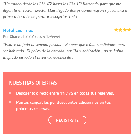
"He estado desde las 21h 45’ hasta las 23h 15’ llamando para que me
digan la dirección exacta. Han llegado dos personas mayores y mañana a
primera hora he de pasar a recogerlas.Todo…"
Hotel Los Tilos
Por
Charo
el 01/04/2025 17:44:54
"Estuve alojada la semana pasada...No creo que reúna condiciones para
ser habitado. El polvo de la entrada, pasillo y habitación , no se había
limpiado en todo el invierno, además de…"
NUESTRAS OFERTAS
Descuento directo entre
1%
y
7%
en todas tus reservas.
Puntos canjeables por descuentos adicionales en tus
próximas reservas.
REGÍSTRATE