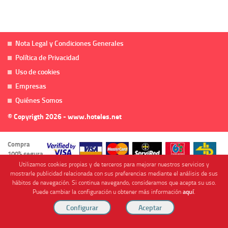
Nota Legal y Condiciones Generales
Política de Privacidad
Uso de cookies
Empresas
Quiénes Somos
© Copyrigth 2026 - www.hoteles.net
Compra
100% segura
Utilizamos cookies propias y de terceros para mejorar nuestros servicios y
mostrarle publicidad relacionada con sus preferencias mediante el análisis de sus
hábitos de navegación. Si continua navegando, consideramos que acepta su uso.
Puede cambiar la configuración u obtener más información
aquí
.
Cofinanciado por
Viajes Anticiclón, S.L. Agencia de Viajes Online - C.I. MU-107-2-25. C/ Mayor nº46 Bajo,