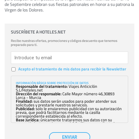
de Septiembre celebran sus fiestas patronales en honor a su patrona la
Virgen de los Dolores.
SUSCRÍBETE A HOTELES.NET
Recibe nuestras ofertas, promociones y códigos descuento que tenemos
preparado para ti.
Acepto el tratamiento de mis datos para recibir la Newsletter
INFORMACIÓN BÁSICA SOBRE PROTECCIÓN DE DATOS
Responsable del tratamiento:
Viajes Anticiclón
S.L/Hoteles.net
Dirección del responsable:
Calle Mayor número 46,30893
Lorca - Murcia
Finalidad:
sus datos serán usados para poder atender sus
solicitudes y prestarle nuestros servicios.
Publicidad:
solo le enviaremos publicidad con su autorización
previa, que podrá facilitarnos mediante la casilla
correspondiente establecida al efecto.
Base Jurídica:
únicamente trataremos sus datos con su
consentimiento previo, que podrá facilitarnos mediante la
casilla correspondiente establecida al efecto.
Destinatarios:
con carácter general, sólo el personal de
nuestra entidad que esté debidamente autorizado podrá
ENVIAR
tener conocimiento de la información que le pedimos. No se