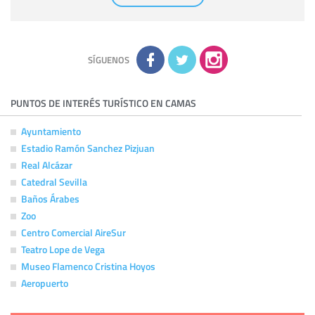
comunicarán datos a terceros.
Derechos:
tiene derecho a saber qué información tenemos
sobre usted, corregirla y eliminarla, tal y como se explica en
la información adicional disponible en nuestra página web.
Información complementaria:
Puede consultar la información
adicional y detallada sobre cómo tratamos sus datos en la
política de privacidad
SÍGUENOS
PUNTOS DE INTERÉS TURÍSTICO EN CAMAS
Ayuntamiento
Estadio Ramón Sanchez Pizjuan
Real Alcázar
Catedral Sevilla
Baños Árabes
Zoo
Centro Comercial AireSur
Teatro Lope de Vega
Museo Flamenco Cristina Hoyos
Aeropuerto