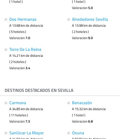
( 1 hotel )
( 1 hotel )
Valoracion
5.0
Dos Hermanas
Alrededores Sevilla
A 13.68 km de distancia
A 13.98 km de distancia
( 5 hoteles )
( 2 hoteles )
Valoracion
7.0
Valoracion
9.0
Torre De La Reina
A 14.21 km de distancia
( 2 hoteles )
Valoracion
3.4
DESTINOS DESTACADOS EN SEVILLA
Carmona
Benacazón
A 34.85 km de distancia
A 15.32 km de distancia
( 11 hoteles )
( 1 hotel )
Valoracion
7.5
Valoracion
6.8
Sanlúcar La Mayor
Osuna
A 14.82 km de distancia
A 83.81 km de distancia