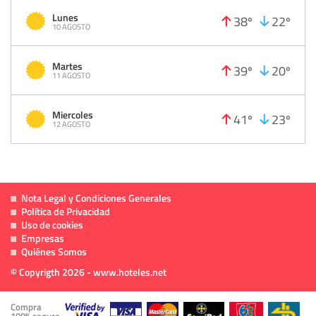
Lunes
38º
22º
10 AGOSTO
Martes
39º
20º
11 AGOSTO
Miercoles
41º
23º
12 AGOSTO
Nota Legal y Condiciones Generales
Política de Privacidad
Uso de cookies
Empresas
Quiénes Somos
© Copyrigth 2026 - www.hoteles.net
Compra