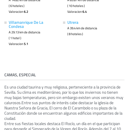
( 6 hoteles )
( 10 hoteles )
Valoracion
6.2
Valoracion
6.4
Villamanrique De La
Utrera
Condesa
A 39.4 km de distancia
A 29.13 km de distancia
( 8 hoteles )
( 1 hotel )
Valoracion
5.1
CAMAS, ESPECIAL
Es una ciudad taurina y muy religiosa, perteneciente a la provincia de
Sevilla. Su clima es mediterráneo, por lo que los inviernos no tienen
muy bajas temperaturas, pero sin embargo existen unos veranos muy
calurosos.Entre sus puntos de interés cabe destacar la iglesia de
Nuestra Señora de Gracia, El cerro de El Carambolo o su plaza de la
Constitución donde se encuentran algunos edificios importantes de la
ciudad.
Entre sus fiestas locales destaca El Rocío, un día en el que participan
para despedir al Simpecado de la Virgen del Rocío. Además del 7 al 10