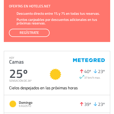
OFERTAS EN HOTELES.NET
Descuento directo entre 1% y 7% en todas tus reservas.
Puntos canjeables por descuentos adicionales en tus
próximas reservas.
REGÍSTRATE
HOY
Camas
25º
40º
23º
37 km/h max.
SENSACIÓN DE 26º
Cielos despejados en las próximas horas
Domingo
39º
23º
9 AGOSTO