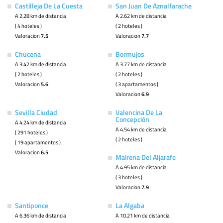
Castilleja De La Cuesta
San Juan De Aznalfarache
A 2.28 km de distancia
A 2.62 km de distancia
( 4 hoteles )
( 2 hoteles )
Valoracion
7.5
Valoracion
7.7
Chucena
Bormujos
A 3.42 km de distancia
A 3.77 km de distancia
( 2 hoteles )
( 2 hoteles )
Valoracion
5.6
( 3 apartamentos )
Valoracion
6.9
Sevilla Ciudad
Valencina De La
Concepción
A 4.24 km de distancia
A 4.54 km de distancia
( 291 hoteles )
( 2 hoteles )
( 19 apartamentos )
Valoracion
6.5
Mairena Del Aljarafe
A 4.95 km de distancia
( 3 hoteles )
Valoracion
7.9
Santiponce
La Algaba
A 6.36 km de distancia
A 10.21 km de distancia