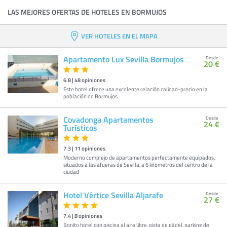
LAS MEJORES OFERTAS DE HOTELES EN BORMUJOS
VER HOTELES EN EL MAPA
Apartamento Lux Sevilla Bormujos
Desde
20 €
6.8
|
48
opiniones
Este hotel ofrece una excelente relación calidad-precio en la
población de Bormujos
Covadonga Apartamentos
Desde
24 €
Turísticos
7.3
|
11
opiniones
Moderno complejo de apartamentos perfectamente equipados,
situados a las afueras de Sevilla, a 6 kilómetros del centro de la
ciudad
Hotel Vértice Sevilla Aljarafe
Desde
27 €
7.4
|
8
opiniones
Bonito hotel con piscina al aire libre, pista de pádel, parking de