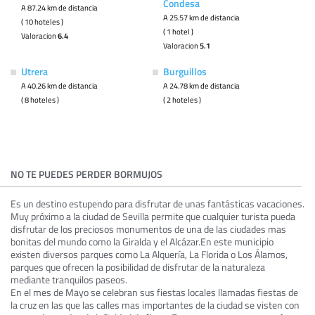
Condesa
A 87.24 km de distancia
A 25.57 km de distancia
( 10 hoteles )
( 1 hotel )
Valoracion
6.4
Valoracion
5.1
Utrera
Burguillos
A 40.26 km de distancia
A 24.78 km de distancia
( 8 hoteles )
( 2 hoteles )
NO TE PUEDES PERDER BORMUJOS
Es un destino estupendo para disfrutar de unas fantásticas vacaciones.
Muy próximo a la ciudad de Sevilla permite que cualquier turista pueda
disfrutar de los preciosos monumentos de una de las ciudades mas
bonitas del mundo como la Giralda y el Alcázar.En este municipio
existen diversos parques como La Alquería, La Florida o Los Álamos,
parques que ofrecen la posibilidad de disfrutar de la naturaleza
mediante tranquilos paseos.
En el mes de Mayo se celebran sus fiestas locales llamadas fiestas de
la cruz en las que las calles mas importantes de la ciudad se visten con