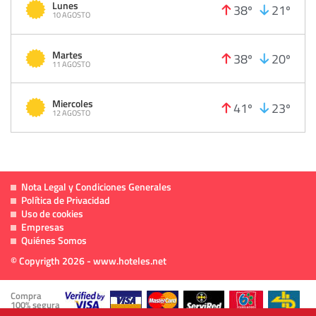
Lunes
38º
21º
10 AGOSTO
Martes
38º
20º
11 AGOSTO
Miercoles
41º
23º
12 AGOSTO
Nota Legal y Condiciones Generales
Política de Privacidad
Uso de cookies
Empresas
Quiénes Somos
© Copyrigth 2026 - www.hoteles.net
Compra
100% segura