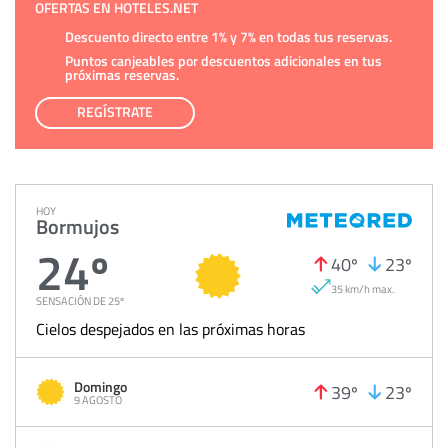
OFERTAS EN HOTELES.NET
Descuento directo entre 1% y 7% en todas tus reservas.
Puntos canjeables por descuentos adicionales en tus
próximas reservas.
REGÍSTRATE
HOY
Bormujos
24º
40º
23º
35 km/h max.
SENSACIÓN DE 25º
Cielos despejados en las próximas horas
Domingo
39º
23º
9 AGOSTO