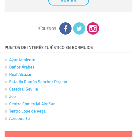
ENVIAR
tener conocimiento de la información que le pedimos. No se
comunicarán datos a terceros.
Derechos:
tiene derecho a saber qué información tenemos
sobre usted, corregirla y eliminarla, tal y como se explica en
la información adicional disponible en nuestra página web.
Información complementaria:
Puede consultar la información
adicional y detallada sobre cómo tratamos sus datos en la
política de privacidad
SÍGUENOS
PUNTOS DE INTERÉS TURÍSTICO EN BORMUJOS
Ayuntamiento
Baños Árabes
Real Alcázar
Estadio Ramón Sanchez Pizjuan
Catedral Sevilla
Zoo
Centro Comercial AireSur
Teatro Lope de Vega
Aeropuerto