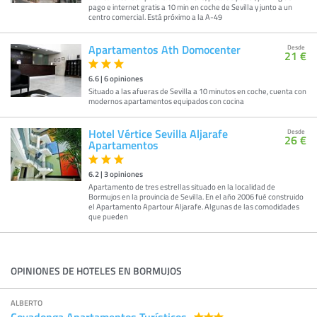
pago e internet gratis a 10 min en coche de Sevilla y junto a un
centro comercial. Está próximo a la A-49
Apartamentos Ath Domocenter
Desde
21 €
6.6
|
6
opiniones
Situado a las afueras de Sevilla a 10 minutos en coche, cuenta con
modernos apartamentos equipados con cocina
Hotel Vértice Sevilla Aljarafe
Desde
26 €
Apartamentos
6.2
|
3
opiniones
Apartamento de tres estrellas situado en la localidad de
Bormujos en la provincia de Sevilla. En el año 2006 fué construido
el Apartamento Apartour Aljarafe. Algunas de las comodidades
que pueden
OPINIONES DE HOTELES EN BORMUJOS
ALBERTO
Covadonga Apartamentos Turísticos