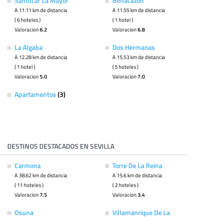
Sanlúcar La Mayor
Benacazón
A 11.11 km de distancia
A 11.55 km de distancia
( 6 hoteles )
( 1 hotel )
Valoracion
6.2
Valoracion
6.8
La Algaba
Dos Hermanas
A 12.28 km de distancia
A 15.53 km de distancia
( 1 hotel )
( 5 hoteles )
Valoracion
5.0
Valoracion
7.0
Apartamentos
(3)
DESTINOS DESTACADOS EN SEVILLA
Carmona
Torre De La Reina
A 38.62 km de distancia
A 15.6 km de distancia
( 11 hoteles )
( 2 hoteles )
Valoracion
7.5
Valoracion
3.4
Osuna
Villamanrique De La