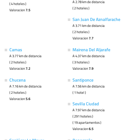
A 2.78 km de distancia
( 4 hoteles )
( 2 hoteles )
Valoracion
7.5
San Juan De Aznalfarache
A 3.71 km de distancia
( 2 hoteles )
Valoracion
7.7
Camas
Mairena Del Aljarafe
A 3.77 km de distancia
A 4.37 km de distancia
( 2 hoteles )
( 3 hoteles )
Valoracion
7.2
Valoracion
7.9
Chucena
Santiponce
A 7.16 km de distancia
A 7.56 km de distancia
( 2 hoteles )
( 1 hotel )
Valoracion
5.6
Sevilla Ciudad
A 7.97 km de distancia
( 291 hoteles )
( 19 apartamentos )
Valoracion
6.5