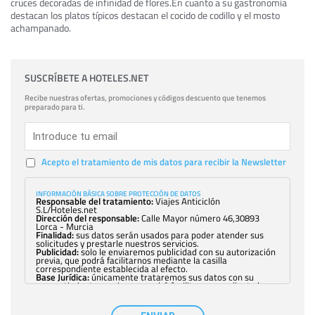
cruces decoradas de infinidad de flores.En cuanto a su gastronomía
destacan los platos típicos destacan el cocido de codillo y el mosto
achampanado.
SUSCRÍBETE A HOTELES.NET
Recibe nuestras ofertas, promociones y códigos descuento que tenemos
preparado para ti.
Acepto el tratamiento de mis datos para recibir la Newsletter
INFORMACIÓN BÁSICA SOBRE PROTECCIÓN DE DATOS
Responsable del tratamiento:
Viajes Anticiclón
S.L/Hoteles.net
Dirección del responsable:
Calle Mayor número 46,30893
Lorca - Murcia
Finalidad:
sus datos serán usados para poder atender sus
solicitudes y prestarle nuestros servicios.
Publicidad:
solo le enviaremos publicidad con su autorización
previa, que podrá facilitarnos mediante la casilla
correspondiente establecida al efecto.
Base Jurídica:
únicamente trataremos sus datos con su
consentimiento previo, que podrá facilitarnos mediante la
casilla correspondiente establecida al efecto.
Destinatarios:
con carácter general, sólo el personal de
nuestra entidad que esté debidamente autorizado podrá