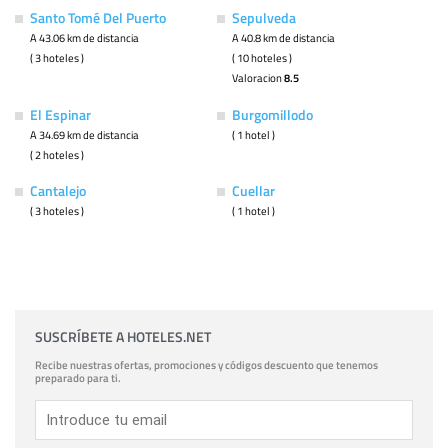
Santo Tomé Del Puerto
Sepulveda
A 43.06 km de distancia
A 40.8 km de distancia
( 3 hoteles )
( 10 hoteles )
Valoracion
8.5
El Espinar
Burgomillodo
A 34.69 km de distancia
( 1 hotel )
( 2 hoteles )
Cantalejo
Cuellar
( 3 hoteles )
( 1 hotel )
SUSCRÍBETE A HOTELES.NET
Recibe nuestras ofertas, promociones y códigos descuento que tenemos
preparado para ti.