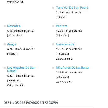
Valoracion
6.4
Torre Val De San Pedro
A 15.4 km de distancia
( 1 hotel )
Rascafría
Pedraza
A 16.49 km de distancia
A 23.41 km de distancia
( 10 hoteles )
( 3 hoteles )
Anaya
Navacerrada
A 24.03 km de distancia
A 27.29 km de distancia
( 1 hotel )
( 7 hoteles )
Valoracion
8.0
Los Angeles De San
Miraflores De La Sierra
Rafael
A 29.55 km de distancia
A 29.41 km de distancia
( 4 hoteles )
( 2 hoteles )
Valoracion
7.3
Valoracion
7.8
DESTINOS DESTACADOS EN SEGOVIA