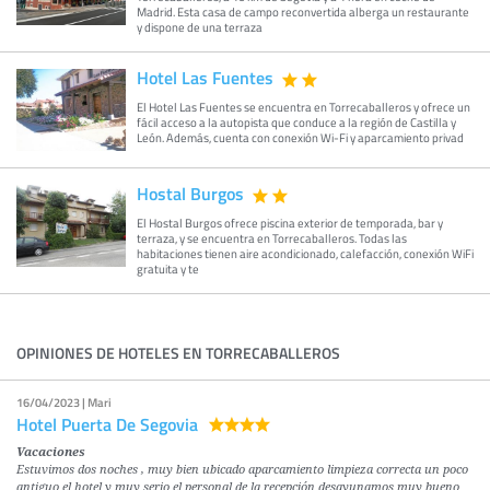
Madrid. Esta casa de campo reconvertida alberga un restaurante
y dispone de una terraza
Hotel Las Fuentes
El Hotel Las Fuentes se encuentra en Torrecaballeros y ofrece un
fácil acceso a la autopista que conduce a la región de Castilla y
León. Además, cuenta con conexión Wi-Fi y aparcamiento privad
Hostal Burgos
El Hostal Burgos ofrece piscina exterior de temporada, bar y
terraza, y se encuentra en Torrecaballeros. Todas las
habitaciones tienen aire acondicionado, calefacción, conexión WiFi
gratuita y te
OPINIONES DE HOTELES EN TORRECABALLEROS
16/04/2023 | Mari
Hotel Puerta De Segovia
Vacaciones
Estuvimos dos noches , muy bien ubicado aparcamiento limpieza correcta un poco
antiguo el hotel y muy serio el personal de la recepción desayunamos muy bueno