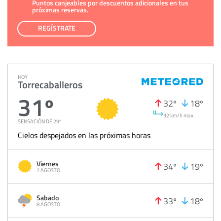
Puntos canjeables por descuentos adicionales en tus
próximas reservas.
REGÍSTRATE
HOY
Torrecaballeros
31º
32º
18º
32 km/h max.
SENSACIÓN DE 29º
Cielos despejados en las próximas horas
Viernes
34º
19º
7 AGOSTO
Sabado
33º
18º
8 AGOSTO