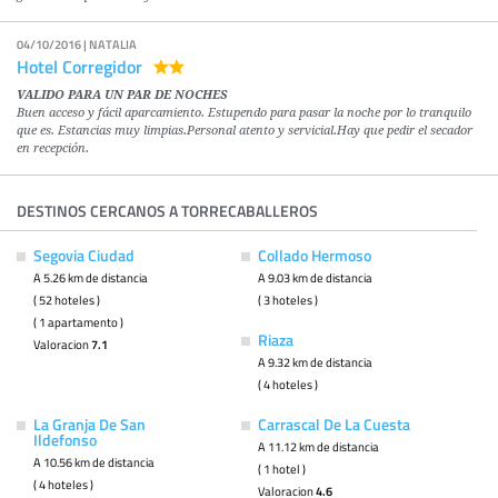
04/10/2016 | NATALIA
Hotel Corregidor
VALIDO PARA UN PAR DE NOCHES
Buen acceso y fácil aparcamiento. Estupendo para pasar la noche por lo tranquilo
que es. Estancias muy limpias.Personal atento y servicial.Hay que pedir el secador
en recepción.
DESTINOS CERCANOS A TORRECABALLEROS
Segovia Ciudad
Collado Hermoso
A 5.26 km de distancia
A 9.03 km de distancia
( 52 hoteles )
( 3 hoteles )
( 1 apartamento )
Riaza
Valoracion
7.1
A 9.32 km de distancia
( 4 hoteles )
La Granja De San
Carrascal De La Cuesta
Ildefonso
A 11.12 km de distancia
A 10.56 km de distancia
( 1 hotel )
( 4 hoteles )
Valoracion
4.6