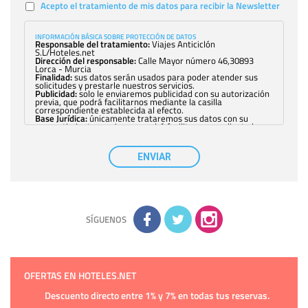
Acepto el tratamiento de mis datos para recibir la Newsletter
INFORMACIÓN BÁSICA SOBRE PROTECCIÓN DE DATOS
Responsable del tratamiento:
Viajes Anticiclón
S.L/Hoteles.net
Dirección del responsable:
Calle Mayor número 46,30893
Lorca - Murcia
Finalidad:
sus datos serán usados para poder atender sus
solicitudes y prestarle nuestros servicios.
Publicidad:
solo le enviaremos publicidad con su autorización
previa, que podrá facilitarnos mediante la casilla
correspondiente establecida al efecto.
Base Jurídica:
únicamente trataremos sus datos con su
consentimiento previo, que podrá facilitarnos mediante la
casilla correspondiente establecida al efecto.
Destinatarios:
con carácter general, sólo el personal de
nuestra entidad que esté debidamente autorizado podrá
ENVIAR
tener conocimiento de la información que le pedimos. No se
comunicarán datos a terceros.
Derechos:
tiene derecho a saber qué información tenemos
sobre usted, corregirla y eliminarla, tal y como se explica en
la información adicional disponible en nuestra página web.
Información complementaria:
Puede consultar la información
adicional y detallada sobre cómo tratamos sus datos en la
política de privacidad
SÍGUENOS
OFERTAS EN HOTELES.NET
Descuento directo entre 1% y 7% en todas tus reservas.