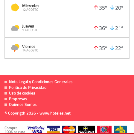
Miercoles
35º
20º
12 AGOSTO
Jueves
36º
21º
13 AGOSTO
Viernes
35º
22º
14 AGOSTO
Nota Legal y Condiciones Generales
Política de Privacidad
Uso de cookies
Empresas
Quiénes Somos
© Copyrigth 2026 - www.hoteles.net
Compra
100% segura