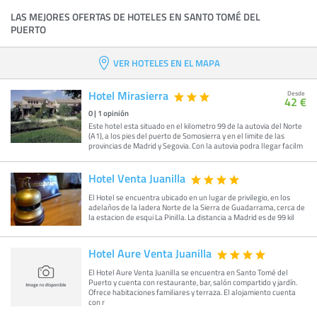
LAS MEJORES OFERTAS DE HOTELES EN SANTO TOMÉ DEL
PUERTO
VER HOTELES EN EL MAPA
Hotel Mirasierra
Desde
42 €
0
|
1
opinión
Este hotel esta situado en el kilometro 99 de la autovia del Norte
(A1), a los pies del puerto de Somosierra y en el limite de las
provincias de Madrid y Segovia. Con la autovia podra llegar facilm
Hotel Venta Juanilla
El Hotel se encuentra ubicado en un lugar de privilegio, en los
adelaños de la ladera Norte de la Sierra de Guadarrama, cerca de
la estacion de esqui La Pinilla. La distancia a Madrid es de 99 kil
Hotel Aure Venta Juanilla
El Hotel Aure Venta Juanilla se encuentra en Santo Tomé del
Puerto y cuenta con restaurante, bar, salón compartido y jardín.
Ofrece habitaciones familiares y terraza. El alojamiento cuenta
con r