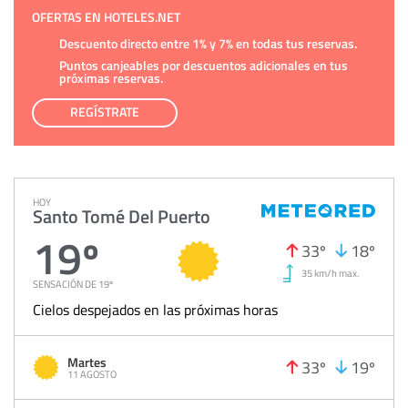
OFERTAS EN HOTELES.NET
Descuento directo entre 1% y 7% en todas tus reservas.
Puntos canjeables por descuentos adicionales en tus
próximas reservas.
REGÍSTRATE
HOY
Santo Tomé Del Puerto
19º
33º
18º
35 km/h max.
SENSACIÓN DE 19º
Cielos despejados en las próximas horas
Martes
33º
19º
11 AGOSTO