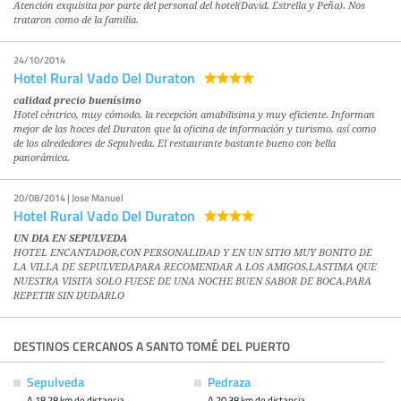
Atención exquisita por parte del personal del hotel(David, Estrella y Peña). Nos
trataron como de la familia.
24/10/2014
Hotel Rural Vado Del Duraton
calidad precio buenísimo
Hotel céntrico, muy cómodo, la recepción amabilisima y muy eficiente. Informan
mejor de las hoces del Duraton que la oficina de información y turismo, así como
de los alrededores de Sepulveda. El restaurante bastante bueno con bella
panorámica.
20/08/2014 | Jose Manuel
Hotel Rural Vado Del Duraton
UN DIA EN SEPULVEDA
HOTEL ENCANTADOR,CON PERSONALIDAD Y EN UN SITIO MUY BONITO DE
LA VILLA DE SEPULVEDAPARA RECOMENDAR A LOS AMIGOS,LASTIMA QUE
NUESTRA VISITA SOLO FUESE DE UNA NOCHE BUEN SABOR DE BOCA,PARA
REPETIR SIN DUDARLO
DESTINOS CERCANOS A SANTO TOMÉ DEL PUERTO
Sepulveda
Pedraza
A 18.28 km de distancia
A 20.38 km de distancia