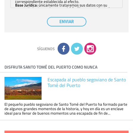
correspondiente establecida al efecto.
Base Jurídica:
únicamente trataremos sus datos con su
consentimiento previo, que podrá facilitarnos mediante la
casilla correspondiente establecida al efecto.
Destinatarios:
con carácter general, sólo el personal de
nuestra entidad que esté debidamente autorizado podrá
ENVIAR
tener conocimiento de la información que le pedimos. No se
comunicarán datos a terceros.
Derechos:
tiene derecho a saber qué información tenemos
sobre usted, corregirla y eliminarla, tal y como se explica en
la información adicional disponible en nuestra página web.
Información complementaria:
Puede consultar la información
adicional y detallada sobre cómo tratamos sus datos en la
política de privacidad
SÍGUENOS
DISFRUTA SANTO TOMÉ DEL PUERTO COMO NUNCA
Escapada al pueblo segoviano de Santo
Tomé del Puerto
El pequeño pueblo segoviano de Santo Tomé del Puerto ha formado parte
de algunos grandes momentos de la historia, y hoy en día es un enclave
ideal para llenar de buenos momentos una escapada de fin de...