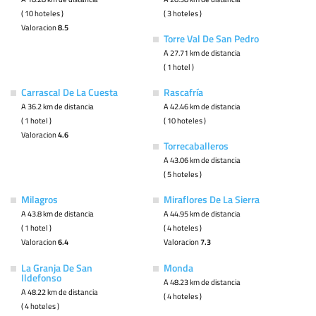
( 10 hoteles )
( 3 hoteles )
Valoracion
8.5
Torre Val De San Pedro
A 27.71 km de distancia
( 1 hotel )
Carrascal De La Cuesta
Rascafría
A 36.2 km de distancia
A 42.46 km de distancia
( 1 hotel )
( 10 hoteles )
Valoracion
4.6
Torrecaballeros
A 43.06 km de distancia
( 5 hoteles )
Milagros
Miraflores De La Sierra
A 43.8 km de distancia
A 44.95 km de distancia
( 1 hotel )
( 4 hoteles )
Valoracion
6.4
Valoracion
7.3
La Granja De San
Monda
Ildefonso
A 48.23 km de distancia
A 48.22 km de distancia
( 4 hoteles )
( 4 hoteles )