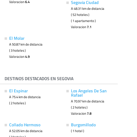
Valoracion
6.4
Segovia Ciudad
A 48.31 km de distancia
( 52 hoteles )
( 1 apartamento )
Valoracion
7.1
El Molar
A 50.87 km de distancia
( 3 hoteles )
Valoracion
4.9
DESTINOS DESTACADOS EN SEGOVIA
El Espinar
Los Angeles De San
Rafael
A 75.4 km de distancia
A 70.97 km de distancia
( 2 hoteles )
( 2 hoteles )
Valoracion
7.8
Collado Hermoso
Burgomillodo
A 52.05 km de distancia
( 1 hotel )
( 3 hoteles )