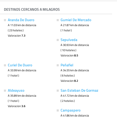
DESTINOS CERCANOS A MILAGROS
Aranda De Duero
Gumiel De Mercado
A 11.03 km de distancia
A 21.87 km de distancia
( 23 hoteles )
( 1 hotel )
Valoracion
7.3
Sepulveda
A 30.93 km de distancia
( 10 hoteles )
Valoracion
8.5
Curiel De Duero
Peñafiel
A 33.99 km de distancia
A 34.55 km de distancia
( 1 hotel )
( 6 hoteles )
Valoracion
8.2
Aldeayuso
San Esteban De Gormaz
A 35.89 km de distancia
A 41.72 km de distancia
( 1 hotel )
( 2 hoteles )
Valoracion
3.6
Campaspero
A 41.86 km de distancia