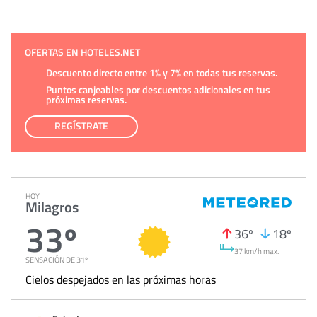
OFERTAS EN HOTELES.NET
Descuento directo entre 1% y 7% en todas tus reservas.
Puntos canjeables por descuentos adicionales en tus
próximas reservas.
REGÍSTRATE
HOY
Milagros
33º
36º
18º
37 km/h max.
SENSACIÓN DE 31º
Cielos despejados en las próximas horas