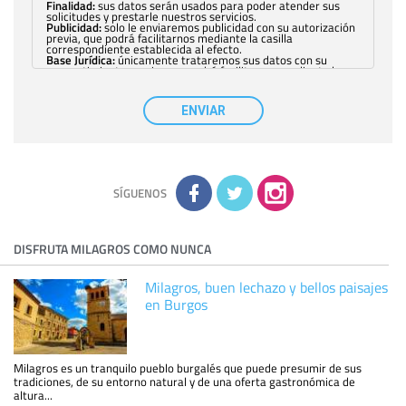
Finalidad:
sus datos serán usados para poder atender sus
solicitudes y prestarle nuestros servicios.
Publicidad:
solo le enviaremos publicidad con su autorización
previa, que podrá facilitarnos mediante la casilla
correspondiente establecida al efecto.
Base Jurídica:
únicamente trataremos sus datos con su
consentimiento previo, que podrá facilitarnos mediante la
casilla correspondiente establecida al efecto.
Destinatarios:
con carácter general, sólo el personal de
nuestra entidad que esté debidamente autorizado podrá
ENVIAR
tener conocimiento de la información que le pedimos. No se
comunicarán datos a terceros.
Derechos:
tiene derecho a saber qué información tenemos
sobre usted, corregirla y eliminarla, tal y como se explica en
la información adicional disponible en nuestra página web.
Información complementaria:
Puede consultar la información
adicional y detallada sobre cómo tratamos sus datos en la
política de privacidad
SÍGUENOS
DISFRUTA MILAGROS COMO NUNCA
Milagros, buen lechazo y bellos paisajes
en Burgos
Milagros es un tranquilo pueblo burgalés que puede presumir de sus
tradiciones, de su entorno natural y de una oferta gastronómica de
altura...