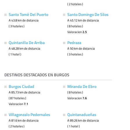
( 2 hoteles )
Santo Tomé Del Puerto
Santo Domingo De Silos
A 43.8 km de distancia
A 45.12 km de distancia
( 3 hoteles )
( 8 hoteles )
Valoracion
2.5
Quintanilla De Arriba
Pedraza
A 48.28 km de distancia
A 50 km de distancia
( 1 hotel )
( 3 hoteles )
DESTINOS DESTACADOS EN BURGOS
Burgos Ciudad
Miranda De Ebro
A 85.73 km de distancia
( 8 hoteles )
( 87 hoteles )
Valoracion
7.6
Valoracion
7.1
Villagonzalo Pedernales
Quintanadueñas
A 81.6 km de distancia
A 89.26 km de distancia
( 2 hoteles )
( 1 hotel )