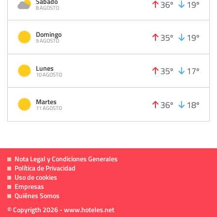
Sabado
36º
19º
8 AGOSTO
Domingo
35º
19º
9 AGOSTO
Lunes
35º
17º
10 AGOSTO
Martes
36º
18º
11 AGOSTO
Nota Legal y Condiciones Generales
Política de Privacidad
Uso de cookies
Empresas
Quiénes Somos
© Copyrigth 2026 - www.hoteles.net