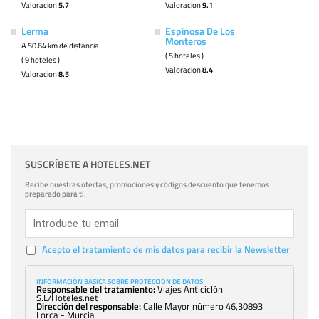
Valoracion
5.7
Valoracion
9.1
Lerma
Espinosa De Los
Monteros
A 50.64 km de distancia
( 5 hoteles )
( 9 hoteles )
Valoracion
8.4
Valoracion
8.5
SUSCRÍBETE A HOTELES.NET
Recibe nuestras ofertas, promociones y códigos descuento que tenemos
preparado para ti.
Acepto el tratamiento de mis datos para recibir la Newsletter
INFORMACIÓN BÁSICA SOBRE PROTECCIÓN DE DATOS
Responsable del tratamiento:
Viajes Anticiclón
S.L/Hoteles.net
Dirección del responsable:
Calle Mayor número 46,30893
Lorca - Murcia