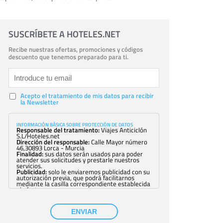
SUSCRÍBETE A HOTELES.NET
Recibe nuestras ofertas, promociones y códigos
descuento que tenemos preparado para ti.
Acepto el tratamiento de mis datos para recibir
la Newsletter
INFORMACIÓN BÁSICA SOBRE PROTECCIÓN DE DATOS
Responsable del tratamiento:
Viajes Anticiclón
S.L/Hoteles.net
Dirección del responsable:
Calle Mayor número
46,30893 Lorca - Murcia
Finalidad:
sus datos serán usados para poder
atender sus solicitudes y prestarle nuestros
servicios.
Publicidad:
solo le enviaremos publicidad con su
autorización previa, que podrá facilitarnos
mediante la casilla correspondiente establecida
al efecto.
Base Jurídica:
únicamente trataremos sus datos
con su consentimiento previo, que podrá
facilitarnos mediante la casilla correspondiente
ENVIAR
establecida al efecto.
Destinatarios:
con carácter general, sólo el