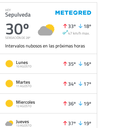
HOY
Sepulveda
30º
33º
18º
47 km/h max.
SENSACIÓN DE 28º
Intervalos nubosos en las próximas horas
Lunes
35º
16º
10 AGOSTO
Martes
34º
17º
11 AGOSTO
Miercoles
36º
19º
12 AGOSTO
Jueves
37º
19º
13 AGOSTO