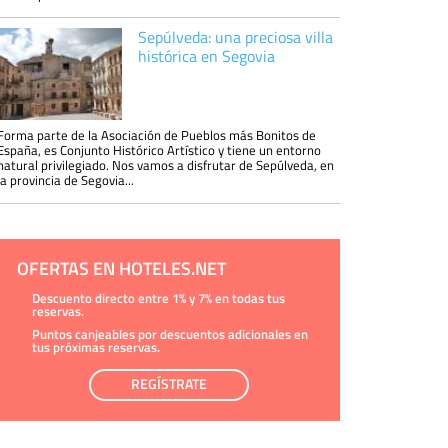
Sepúlveda: una preciosa villa
histórica en Segovia
Forma parte de la Asociación de Pueblos más Bonitos de
España, es Conjunto Histórico Artístico y tiene un entorno
natural privilegiado. Nos vamos a disfrutar de Sepúlveda, en
la provincia de Segovia...
OFERTAS EN HOTELES.NET
Descuento directo entre 1% y 7% en todas tus
reservas.
Puntos canjeables por descuentos adicionales en
tus próximas reservas.
REGÍSTRATE