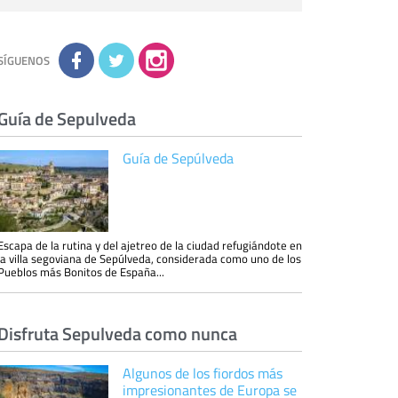
personal de nuestra entidad que esté
debidamente autorizado podrá tener
conocimiento de la información que le pedimos.
No se comunicarán datos a terceros.
Derechos:
tiene derecho a saber qué
información tenemos sobre usted, corregirla y
SÍGUENOS
eliminarla, tal y como se explica en la
información adicional disponible en nuestra
página web.
Información complementaria:
Puede consultar
la información adicional y detallada sobre cómo
Guía de Sepulveda
tratamos sus datos en la
política de privacidad
Guía de Sepúlveda
Escapa de la rutina y del ajetreo de la ciudad refugiándote en
la villa segoviana de Sepúlveda, considerada como uno de los
Pueblos más Bonitos de España...
Disfruta Sepulveda como nunca
Algunos de los fiordos más
impresionantes de Europa se