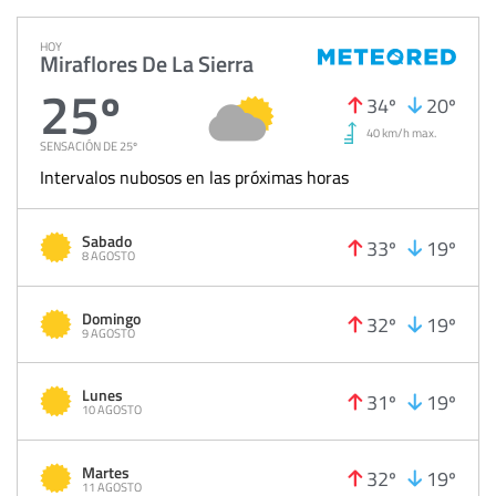
HOY
Miraflores De La Sierra
25º
34º
20º
40 km/h max.
SENSACIÓN DE 25º
Intervalos nubosos en las próximas horas
Sabado
33º
19º
8 AGOSTO
Domingo
32º
19º
9 AGOSTO
Lunes
31º
19º
10 AGOSTO
Martes
32º
19º
11 AGOSTO