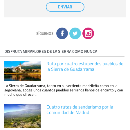
Destinatarios:
con carácter general, sólo el personal de
nuestra entidad que esté debidamente autorizado podrá
ENVIAR
tener conocimiento de la información que le pedimos. No se
comunicarán datos a terceros.
Derechos:
tiene derecho a saber qué información tenemos
sobre usted, corregirla y eliminarla, tal y como se explica en
la información adicional disponible en nuestra página web.
Información complementaria:
Puede consultar la información
adicional y detallada sobre cómo tratamos sus datos en la
política de privacidad
SÍGUENOS
DISFRUTA MIRAFLORES DE LA SIERRA COMO NUNCA
Ruta por cuatro estupendos pueblos de
la Sierra de Guadarrama
La Sierra de Guadarrama, tanto en su vertiente madrileña como en la
segoviana, acoge unos cuantos pueblos serranos llenos de encanto y con
mucho que ofrecer...
Cuatro rutas de senderismo por la
Comunidad de Madrid