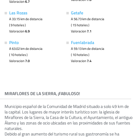
Valoracion
6.7
Las Rozas
Getafe
A 33.15 km de distancia
A 56.73 km de distancia
( 9 hoteles )
( 15 hoteles )
Valoracion
6.9
Valoracion
7.1
Pinto
Fuenlabrada
A 63.02 km de distancia
A 59.13 km de distancia
( 10 hoteles )
( 10 hoteles )
Valoracion
7.0
Valoracion
7.4
MIRAFLORES DE LA SIERRA, ¡FABULOSO!
Municipio español de la Comunidad de Madrid situado a solo 49 km de
la capital. Los lugares de mayor interés turístico son: la iglesia de
Miraflores de la Sierra, la Casa de la Cultura, el Ayuntamiento, el antiguo
Álamo y las zonas de ocio ubicadas en las proximidades de sus fuentes
naturales.
Debido al gran aumento del turismo rural sus gastronomía se ha