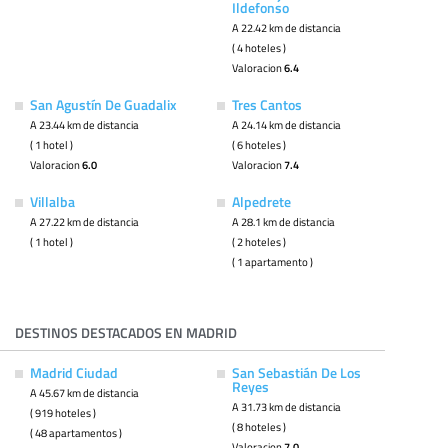
Ildefonso
A 22.42 km de distancia
( 4 hoteles )
Valoracion
6.4
San Agustín De Guadalix
Tres Cantos
A 23.44 km de distancia
A 24.14 km de distancia
( 1 hotel )
( 6 hoteles )
Valoracion
6.0
Valoracion
7.4
Villalba
Alpedrete
A 27.22 km de distancia
A 28.1 km de distancia
( 1 hotel )
( 2 hoteles )
( 1 apartamento )
DESTINOS DESTACADOS EN MADRID
Madrid Ciudad
San Sebastián De Los
Reyes
A 45.67 km de distancia
A 31.73 km de distancia
( 919 hoteles )
( 8 hoteles )
( 48 apartamentos )
Valoracion
7.0