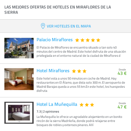
LAS MEJORES OFERTAS DE HOTELES EN MIRAFLORES DE LA
SIERRA
VER HOTELES EN EL MAPA
Palacio Miraflores
El Palacio de Miraflores se encuentra situado a tan solo 40
minutos del centro de Madrid. Este hotel disfruta de una situación
privilegiada en el entorno natural de la ciudad de Miraflores d
Hotel Miraflores
Desde
43 €
Este hotel esta a unos 50 minutos en coche de Madrid. Hay
restaurantes en El Álamo, que dista solo 300 m. El aeropuerto de
Madrid Barajas queda a unos 55 km.En este hotel, los huespedes
disfruta
Hotel La Muñequilla
Desde
47 €
7.3
|
2
opiniones
La Muñequilla le ofrece un agradable alojamiento en un bonito
rincón de la sierra Madrileña, donde podrá relajarse entre
bosques de robles y extensos pinares. Allí