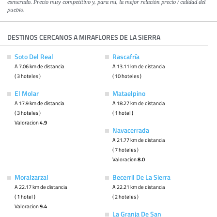
esmerado. Precio muy competitivo y, para mí, la mejor relación precio / calidad del
pueblo.
DESTINOS CERCANOS A MIRAFLORES DE LA SIERRA
Soto Del Real
Rascafría
A 7.06 km de distancia
A 13.11 km de distancia
( 3 hoteles )
( 10 hoteles )
El Molar
Mataelpino
A 17.9 km de distancia
A 18.27 km de distancia
( 3 hoteles )
( 1 hotel )
Valoracion
4.9
Navacerrada
A 21.77 km de distancia
( 7 hoteles )
Valoracion
8.0
Moralzarzal
Becerril De La Sierra
A 22.17 km de distancia
A 22.21 km de distancia
( 1 hotel )
( 2 hoteles )
Valoracion
9.4
La Granja De San