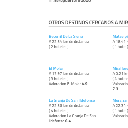
Aeropuerto: 50000
OTROS DESTINOS CERCANOS A MIR
Becerril De La Sierra
Mataelp
A 22.34 km de distancia
A 18.41 
( 2 hoteles )
( 1 hotel 
El Molar
Miraflore
A 17.97 km de distancia
A 0.21 k
( 3 hoteles )
( 4 hotele
4.9
Valoracion El Molar
Valoracio
7.3
La Granja De San Ildefonso
Moralzar
A 22.36 km de distancia
A 22.34 
( 4 hoteles )
( 1 hotel 
Valoracion La Granja De San
Valoraci
6.4
Ildefonso