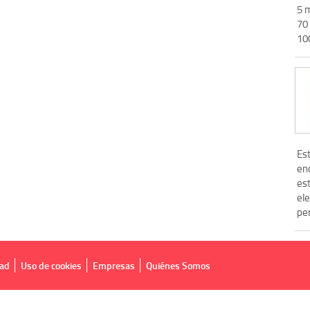
5 m
70
10
Es
en
es
ele
pe
dad
Uso de cookies
Empresas
Quiénes Somos