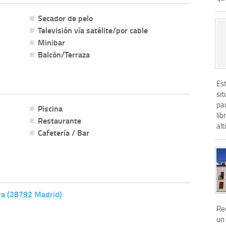
Secador de pelo
Televisión vía satélite/por cable
Minibar
Balcón/Terraza
Est
si
par
Piscina
lib
Restaurante
alti
Cafetería / Bar
rra (28792 Madrid)
Re
un