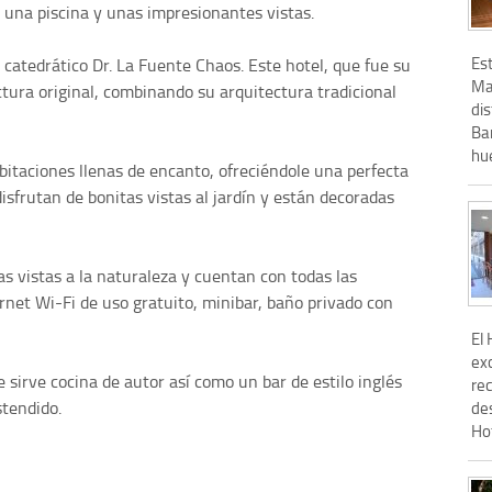
e una piscina y unas impresionantes vistas.
Es
l catedrático Dr. La Fuente Chaos. Este hotel, que fue su
Ma
tura original, combinando su arquitectura tradicional
di
Ba
hue
bitaciones llenas de encanto, ofreciéndole una perfecta
sfrutan de bonitas vistas al jardín y están decoradas
s vistas a la naturaleza y cuentan con todas las
net Wi-Fi de uso gratuito, minibar, baño privado con
El
ex
sirve cocina de autor así como un bar de estilo inglés
re
stendido.
de
Hot