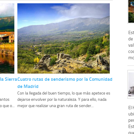
Est
de 
va
coc
mo
a Sierra
Cuatro rutas de senderismo por la Comunidad
de Madrid
Con la llegada del buen tiempo, lo que más apetece es
uantos
dejarse envolver por la naturaleza. Y para ello, nada
 que o...
mejor que realizar una gran ruta de sender...
El
ubi
pe
Est
que