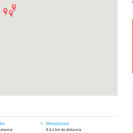
lba
Moralzarzal
istancia
A 6.2 km de distancia