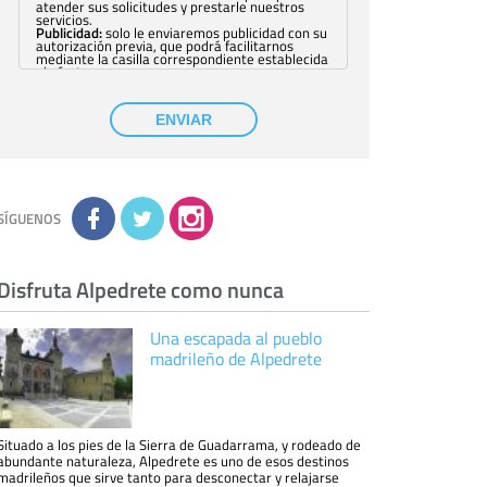
atender sus solicitudes y prestarle nuestros
servicios.
Publicidad:
solo le enviaremos publicidad con su
autorización previa, que podrá facilitarnos
mediante la casilla correspondiente establecida
al efecto.
Base Jurídica:
únicamente trataremos sus datos
con su consentimiento previo, que podrá
facilitarnos mediante la casilla correspondiente
ENVIAR
establecida al efecto.
Destinatarios:
con carácter general, sólo el
personal de nuestra entidad que esté
debidamente autorizado podrá tener
conocimiento de la información que le pedimos.
No se comunicarán datos a terceros.
Derechos:
tiene derecho a saber qué
información tenemos sobre usted, corregirla y
SÍGUENOS
eliminarla, tal y como se explica en la
información adicional disponible en nuestra
página web.
Información complementaria:
Puede consultar
la información adicional y detallada sobre cómo
Disfruta Alpedrete como nunca
tratamos sus datos en la
política de privacidad
Una escapada al pueblo
madrileño de Alpedrete
Situado a los pies de la Sierra de Guadarrama, y rodeado de
abundante naturaleza, Alpedrete es uno de esos destinos
madrileños que sirve tanto para desconectar y relajarse