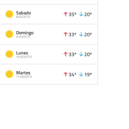
Sabado
35º
20º
8 AGOSTO
Domingo
33º
20º
9 AGOSTO
Lunes
33º
20º
10 AGOSTO
Martes
34º
19º
11 AGOSTO