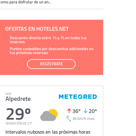
como para disfrutar de un an...
OFERTAS EN HOTELES.NET
Descuento directo entre 1% y 7% en todas tus
reservas.
Puntos canjeables por descuentos adicionales en
tus próximas reservas.
REGÍSTRATE
HOY
Alpedrete
29º
36º
20º
36 km/h max.
SENSACIÓN DE 27º
Intervalos nubosos en las próximas horas