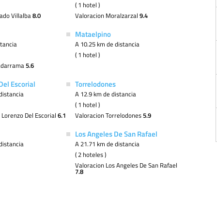
( 1 hotel )
ado Villalba
8.0
Valoracion Moralzarzal
9.4
Mataelpino
stancia
A 10.25 km de distancia
( 1 hotel )
uadarrama
5.6
Del Escorial
Torrelodones
distancia
A 12.9 km de distancia
( 1 hotel )
 Lorenzo Del Escorial
6.1
Valoracion Torrelodones
5.9
Los Angeles De San Rafael
distancia
A 21.71 km de distancia
( 2 hoteles )
Valoracion Los Angeles De San Rafael
7.8