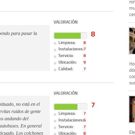
ro
mu
cen
VALORACIÓN
8
pendo para pasar la
Limpieza:
8
Instalaciones:
7
Servicio:
8
Ubicación:
9
Ho
Calidad:
7
dó
con
sus
VALORACIÓN
7
situado, no está en el
evitas ruidos de gente
Limpieza:
7
tos andando del
Instalaciones:
6
Servicio:
7
 autobuses. En general
El
Ubicación:
8
ticuado. Los colchones