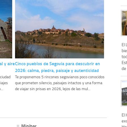
El
bi
to
Es
l y aire
Cinco pueblos de Segovia para descubrir en
de 
2026: calma, piedra, paisaje y autenticidad
 ciudad
Te proponemos 5 rincones segovianos poco conocidos
iajes
que prometen silencio, paisajes intactos y una forma
..
de viajar sin prisas en 2026, lejos de las mul...
El 
ex
Minibar
Ho