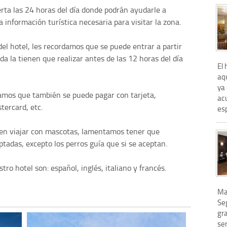
erta las 24 horas del día donde podrán ayudarle a
 información turística necesaria para visitar la zona.
del hotel, les recordamos que se puede entrar a partir
ida la tienen que realizar antes de las 12 horas del día
El 
aq
ya 
mamos que también se puede pagar con tarjeta,
ac
tercard, etc.
esp
s en viajar con mascotas, lamentamos tener que
tadas, excepto los perros guía que si se aceptan.
ro hotel son: español, inglés, italiano y francés.
Ma
Seg
gra
se