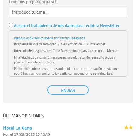
tenemos preparado para ti.
Acepto el tratamiento de mis datos para recibir la Newsletter
INFORMACIÓN BÁSICA SOBRE PROTECCIÓN DE DATOS
Responsable del tratamiento:
Viajes Anticiclón S.L/Hoteles.net
Dirección del responsable:
Calle Mayor número 46,30893 Lorca - Murcia
Finalidad:
sus datos serán usados para poder atender sus solicitudes y
prestarle nuestros servicios.
Publicidad:
solo le enviaremos publicidad con su autorización previa, que
podrá facilitarnos mediante la casilla correspondiente establecida al
efecto.
Base Jurídica:
únicamente trataremos sus datos con su consentimiento
ENVIAR
previo, que podrá facilitarnos mediante la casilla correspondiente
establecida al efecto.
Destinatarios:
con carácter general, sólo el personal de nuestra entidad
que esté debidamente autorizado podrá tener conocimiento de la
información que le pedimos. No se comunicarán datos a terceros.
ÚLTIMAS OPINIONES
Derechos:
tiene derecho a saber qué información tenemos sobre usted,
corregirla y eliminarla, tal y como se explica en la información adicional
Hotel La Xana
disponible en nuestra página web.
Información complementaria:
Puede consultar la información adicional y
Por
el 27/09/2025 23:10:13