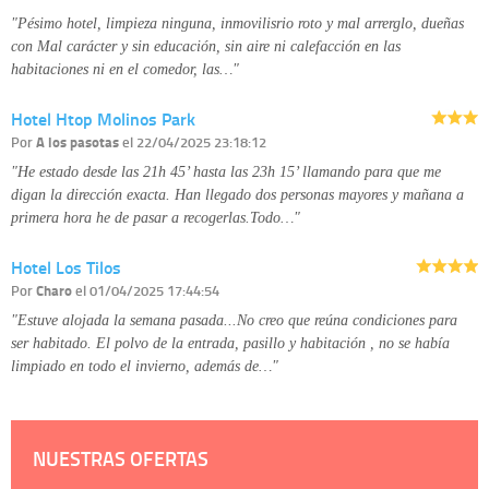
detallada sobre cómo tratamos sus datos en la
política de privacidad
"Pésimo hotel, limpieza ninguna, inmovilisrio roto y mal arrerglo, dueñas
con Mal carácter y sin educación, sin aire ni calefacción en las
habitaciones ni en el comedor, las…"
Hotel Htop Molinos Park
Por
A los pasotas
el 22/04/2025 23:18:12
"He estado desde las 21h 45’ hasta las 23h 15’ llamando para que me
digan la dirección exacta. Han llegado dos personas mayores y mañana a
primera hora he de pasar a recogerlas.Todo…"
Hotel Los Tilos
Por
Charo
el 01/04/2025 17:44:54
"Estuve alojada la semana pasada...No creo que reúna condiciones para
ser habitado. El polvo de la entrada, pasillo y habitación , no se había
limpiado en todo el invierno, además de…"
NUESTRAS OFERTAS