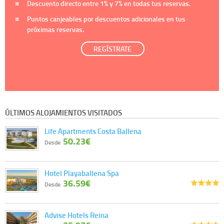
Descuento directo entre
1%
y
7%
en todas tus reservas.
Puntos canjeables por descuentos adicionales en tus
próximas reservas.
REGÍSTRATE
ÚLTIMOS ALOJAMIENTOS VISITADOS
Life Apartments Costa Ballena
50.23€
Desde
Hotel Playaballena Spa
36.59€
Desde
Advise Hotels Reina