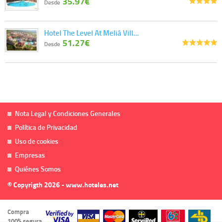
35.97€
Desde
Hotel The Level At Meliá Vill…
51.27€
Desde
Nota Legal y Condiciones Generales
Política de Privacidad
Uso de cookies
Empresas
Quiénes Somos
© Copyrigth 2026 - www.hoteles.net
Compra
100% segura