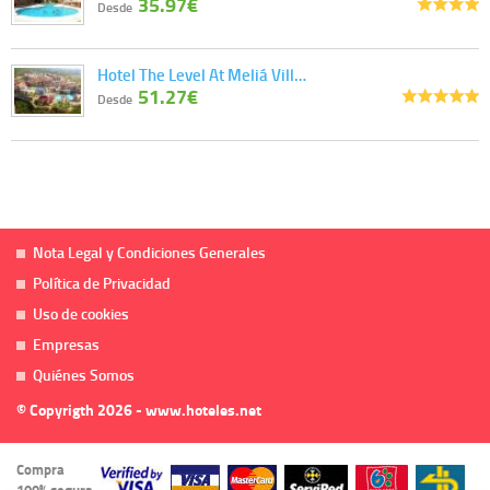
35.97€
Desde
Hotel The Level At Meliá Vill…
51.27€
Desde
Nota Legal y Condiciones Generales
Política de Privacidad
Uso de cookies
Empresas
Quiénes Somos
© Copyrigth 2026 - www.hoteles.net
Compra