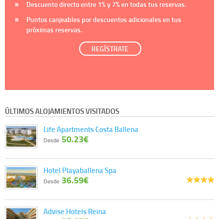
Descuento directo entre
1%
y
7%
en todas tus reservas.
Puntos canjeables por descuentos adicionales en tus
próximas reservas.
REGÍSTRATE
ÚLTIMOS ALOJAMIENTOS VISITADOS
Life Apartments Costa Ballena
50.23€
Desde
Hotel Playaballena Spa
36.59€
Desde
Advise Hotels Reina