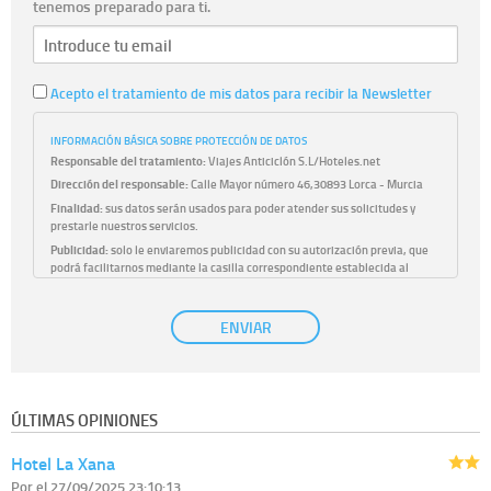
tenemos preparado para ti.
Acepto el tratamiento de mis datos para recibir la Newsletter
INFORMACIÓN BÁSICA SOBRE PROTECCIÓN DE DATOS
Responsable del tratamiento:
Viajes Anticiclón S.L/Hoteles.net
Dirección del responsable:
Calle Mayor número 46,30893 Lorca - Murcia
Finalidad:
sus datos serán usados para poder atender sus solicitudes y
prestarle nuestros servicios.
Publicidad:
solo le enviaremos publicidad con su autorización previa, que
podrá facilitarnos mediante la casilla correspondiente establecida al
efecto.
Base Jurídica:
únicamente trataremos sus datos con su consentimiento
ENVIAR
previo, que podrá facilitarnos mediante la casilla correspondiente
establecida al efecto.
Destinatarios:
con carácter general, sólo el personal de nuestra entidad
que esté debidamente autorizado podrá tener conocimiento de la
información que le pedimos. No se comunicarán datos a terceros.
ÚLTIMAS OPINIONES
Derechos:
tiene derecho a saber qué información tenemos sobre usted,
corregirla y eliminarla, tal y como se explica en la información adicional
Hotel La Xana
disponible en nuestra página web.
Información complementaria:
Puede consultar la información adicional y
Por
el 27/09/2025 23:10:13