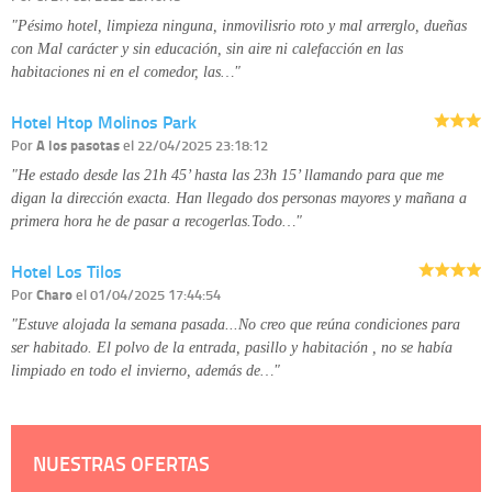
detallada sobre cómo tratamos sus datos en la
política de privacidad
"Pésimo hotel, limpieza ninguna, inmovilisrio roto y mal arrerglo, dueñas
con Mal carácter y sin educación, sin aire ni calefacción en las
habitaciones ni en el comedor, las…"
Hotel Htop Molinos Park
Por
A los pasotas
el 22/04/2025 23:18:12
"He estado desde las 21h 45’ hasta las 23h 15’ llamando para que me
digan la dirección exacta. Han llegado dos personas mayores y mañana a
primera hora he de pasar a recogerlas.Todo…"
Hotel Los Tilos
Por
Charo
el 01/04/2025 17:44:54
"Estuve alojada la semana pasada...No creo que reúna condiciones para
ser habitado. El polvo de la entrada, pasillo y habitación , no se había
limpiado en todo el invierno, además de…"
NUESTRAS OFERTAS