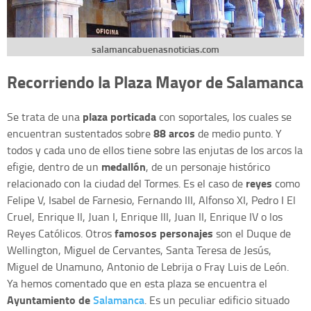
salamancabuenasnoticias.com
Recorriendo la Plaza Mayor de Salamanca
plaza porticada
Se trata de una
con soportales, los cuales se
88 arcos
encuentran sustentados sobre
de medio punto. Y
todos y cada uno de ellos tiene sobre las enjutas de los arcos la
medallón
efigie, dentro de un
, de un personaje histórico
reyes
relacionado con la ciudad del Tormes. Es el caso de
como
Felipe V, Isabel de Farnesio, Fernando III, Alfonso XI, Pedro I El
Cruel, Enrique II, Juan I, Enrique III, Juan II, Enrique IV o los
famosos personajes
Reyes Católicos. Otros
son el Duque de
Wellington, Miguel de Cervantes, Santa Teresa de Jesús,
Miguel de Unamuno, Antonio de Lebrija o Fray Luis de León.
Ya hemos comentado que en esta plaza se encuentra el
Ayuntamiento de
Salamanca
. Es un peculiar edificio situado