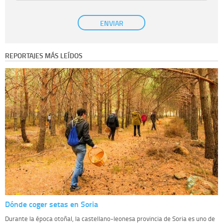
efecto.
Base Jurídica:
únicamente trataremos sus datos con su consentimiento
ENVIAR
previo, que podrá facilitarnos mediante la casilla correspondiente
establecida al efecto.
Destinatarios:
con carácter general, sólo el personal de nuestra entidad
que esté debidamente autorizado podrá tener conocimiento de la
REPORTAJES MÁS LEÍDOS
información que le pedimos. No se comunicarán datos a terceros.
Derechos:
tiene derecho a saber qué información tenemos sobre usted,
corregirla y eliminarla, tal y como se explica en la información adicional
disponible en nuestra página web.
Información complementaria:
Puede consultar la información adicional y
detallada sobre cómo tratamos sus datos en la
política de privacidad
Dónde coger setas en Soria
Durante la época otoñal, la castellano-leonesa provincia de Soria es uno de