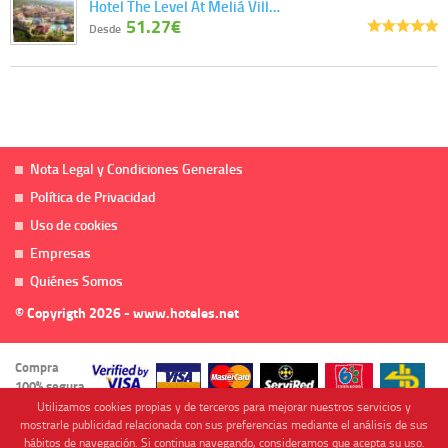
Hotel The Level At Meliá Vill…
51.27€
Desde
Nota Legal y Condiciones Generales
Política de Privacidad
Uso de cookies
Empresas
Quiénes Somos
© Copyrigth 2026 - www.hoteles.net
Compra
100% segura
Utilizamos cookies propias y de terceros para mejorar nuestros servicios y
mostrarle publicidad relacionada con sus preferencias mediante el análisis de sus
hábitos de navegación. Si continua navegando, consideramos que acepta su uso.