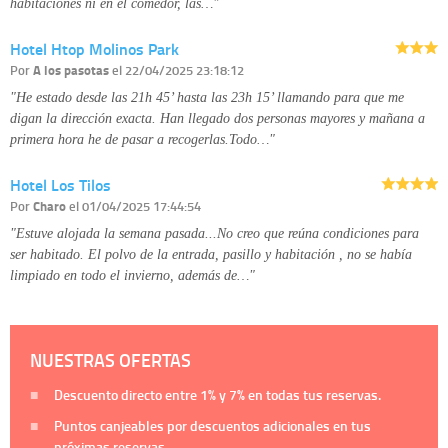
habitaciones ni en el comedor, las…"
Hotel Htop Molinos Park
Por
A los pasotas
el 22/04/2025 23:18:12
"He estado desde las 21h 45’ hasta las 23h 15’ llamando para que me
digan la dirección exacta. Han llegado dos personas mayores y mañana a
primera hora he de pasar a recogerlas.Todo…"
Hotel Los Tilos
Por
Charo
el 01/04/2025 17:44:54
"Estuve alojada la semana pasada...No creo que reúna condiciones para
ser habitado. El polvo de la entrada, pasillo y habitación , no se había
limpiado en todo el invierno, además de…"
NUESTRAS OFERTAS
Descuento directo entre
1%
y
7%
en todas tus reservas.
Puntos canjeables por descuentos adicionales en tus
próximas reservas.