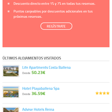
Descuento directo entre
1%
y
7%
en todas tus reservas.
Puntos canjeables por descuentos adicionales en tus
próximas reservas.
REGÍSTRATE
ÚLTIMOS ALOJAMIENTOS VISITADOS
Life Apartments Costa Ballena
50.23€
Desde
Hotel Playaballena Spa
36.59€
Desde
Advise Hotels Reina