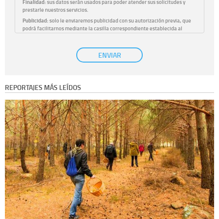
Finalidad:
sus datos serán usados para poder atender sus solicitudes y
prestarle nuestros servicios.
Publicidad:
solo le enviaremos publicidad con su autorización previa, que
podrá facilitarnos mediante la casilla correspondiente establecida al
efecto.
Base Jurídica:
únicamente trataremos sus datos con su consentimiento
ENVIAR
previo, que podrá facilitarnos mediante la casilla correspondiente
establecida al efecto.
Destinatarios:
con carácter general, sólo el personal de nuestra entidad
que esté debidamente autorizado podrá tener conocimiento de la
REPORTAJES MÁS LEÍDOS
información que le pedimos. No se comunicarán datos a terceros.
Derechos:
tiene derecho a saber qué información tenemos sobre usted,
corregirla y eliminarla, tal y como se explica en la información adicional
disponible en nuestra página web.
Información complementaria:
Puede consultar la información adicional y
detallada sobre cómo tratamos sus datos en la
política de privacidad