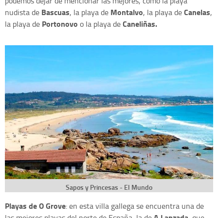
podemos dejar de mencionar las mejores, como la playa
Bascuas
Montalvo
Canelas
nudista de
, la playa de
, la playa de
,
Portonovo
Caneliñas.
la playa de
o la playa de
Sapos y Princesas - El Mundo
Playas de O Grove
: en esta villa gallega se encuentra una de
A Lanzada
las mejores playas del norte de España, la de
, que