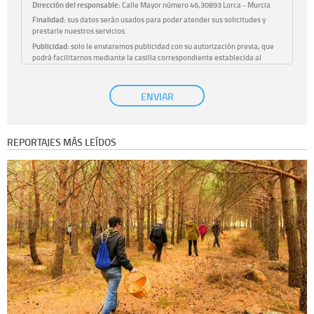
Dirección del responsable:
Calle Mayor número 46,30893 Lorca - Murcia
Finalidad:
sus datos serán usados para poder atender sus solicitudes y
prestarle nuestros servicios.
Publicidad:
solo le enviaremos publicidad con su autorización previa, que
podrá facilitarnos mediante la casilla correspondiente establecida al
efecto.
Base Jurídica:
únicamente trataremos sus datos con su consentimiento
ENVIAR
previo, que podrá facilitarnos mediante la casilla correspondiente
establecida al efecto.
Destinatarios:
con carácter general, sólo el personal de nuestra entidad
que esté debidamente autorizado podrá tener conocimiento de la
REPORTAJES MÁS LEÍDOS
información que le pedimos. No se comunicarán datos a terceros.
Derechos:
tiene derecho a saber qué información tenemos sobre usted,
corregirla y eliminarla, tal y como se explica en la información adicional
disponible en nuestra página web.
Información complementaria:
Puede consultar la información adicional y
detallada sobre cómo tratamos sus datos en la
política de privacidad