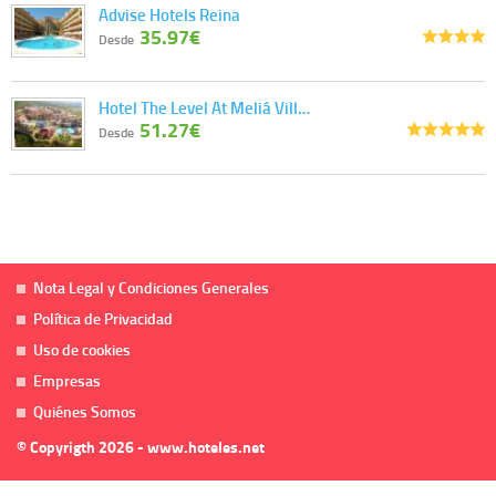
Advise Hotels Reina
35.97€
Desde
Hotel The Level At Meliá Vill…
51.27€
Desde
Nota Legal y Condiciones Generales
Política de Privacidad
Uso de cookies
Empresas
Quiénes Somos
© Copyrigth 2026 - www.hoteles.net