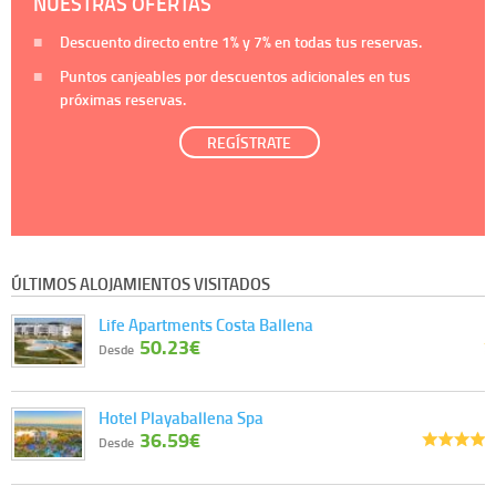
NUESTRAS OFERTAS
Descuento directo entre
1%
y
7%
en todas tus reservas.
Puntos canjeables por descuentos adicionales en tus
próximas reservas.
REGÍSTRATE
ÚLTIMOS ALOJAMIENTOS VISITADOS
Life Apartments Costa Ballena
50.23€
Desde
Hotel Playaballena Spa
36.59€
Desde