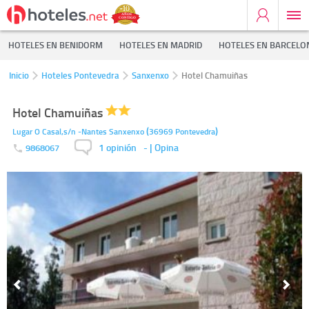
HOTELES EN BENIDORM
HOTELES EN MADRID
HOTELES EN BARCELO
Inicio
Hoteles Pontevedra
Sanxenxo
Hotel Chamuiñas
Hotel Chamuiñas
(
)
Lugar O Casal,s/n -Nantes
Sanxenxo
36969
Pontevedra
1 opinión
-
| Opina
9868067