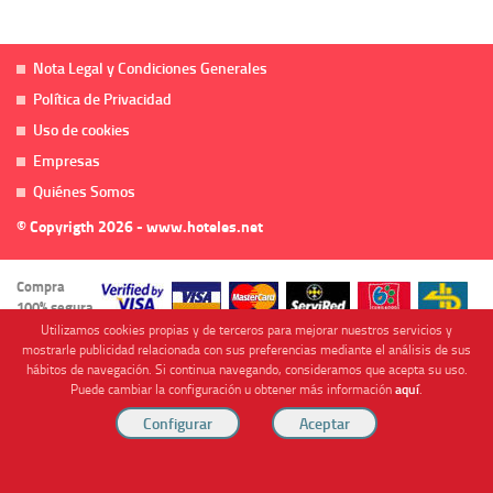
Nota Legal y Condiciones Generales
Política de Privacidad
Uso de cookies
Empresas
Quiénes Somos
© Copyrigth 2026 - www.hoteles.net
Compra
100% segura
Utilizamos cookies propias y de terceros para mejorar nuestros servicios y
mostrarle publicidad relacionada con sus preferencias mediante el análisis de sus
hábitos de navegación. Si continua navegando, consideramos que acepta su uso.
Puede cambiar la configuración u obtener más información
aquí
.
Cofinanciado por
Viajes Anticiclón, S.L. Agencia de Viajes Online - C.I. MU-107-2-25. C/ Mayor nº46 Bajo,
CP: 30893, Almendricos (Murcia, Spain).