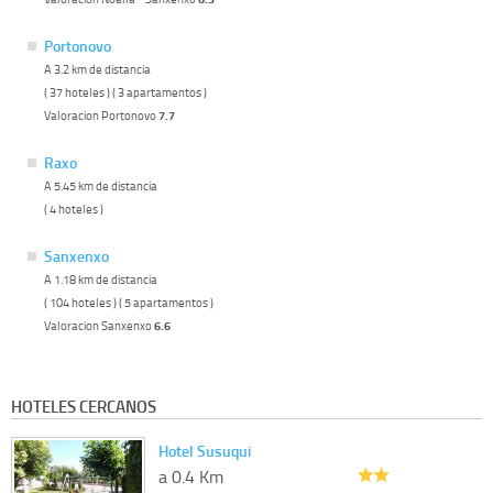
Portonovo
A 3.2 km de distancia
( 37 hoteles ) ( 3 apartamentos )
Valoracion Portonovo
7.7
Raxo
A 5.45 km de distancia
( 4 hoteles )
Sanxenxo
A 1.18 km de distancia
( 104 hoteles ) ( 5 apartamentos )
Valoracion Sanxenxo
6.6
HOTELES CERCANOS
Hotel Susuqui
a 0.4 Km