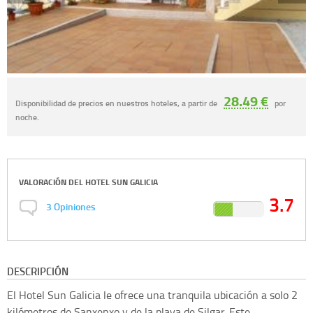
28.49 €
Disponibilidad de precios en nuestros hoteles, a partir de
por
noche.
VALORACIÓN DEL
HOTEL SUN GALICIA
3.7
3
Opiniones
DESCRIPCIÓN
El Hotel Sun Galicia le ofrece una tranquila ubicación a solo 2
kilómetros de Sanxenxo y de la playa de Silgar. Este