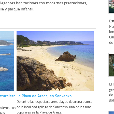
y elegantes habitaciones con modernas prestaciones,
le y parque infantil.
Est
Ria
km 
Ca
de
El 
ges
de 
aturaleza
La Playa de Areas, en Sanxenxo
sol
De entre las espectaculares playas de arena blanca
de la localidad gallega de Sanxenxo, una de las más
enderos con
populares es la Playa de Areas.
al y