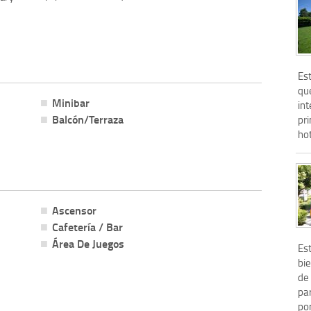
Est
qu
Minibar
int
Balcón/Terraza
pr
hot
Ascensor
Cafetería / Bar
Área De Juegos
Es
bi
de 
pa
por