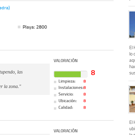
edra)
Playa: 2800
El
lo 
aq
VALORACIÓN
hac
8
stupendo, las
sus
Limpieza:
8
r la zona."
Instalaciones:
8
Servicio:
8
Ubicación:
8
Calidad:
8
El 
ub
VALORACIÓN
la 