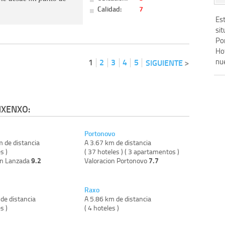
Calidad:
7
Es
sit
Po
Ho
1
2
3
4
5
nue
SIGUIENTE
NXENXO:
Portonovo
m de distancia
A 3.67 km de distancia
s )
( 37 hoteles ) ( 3 apartamentos )
9.2
7.7
on Lanzada
Valoracion Portonovo
Raxo
de distancia
A 5.86 km de distancia
s )
( 4 hoteles )