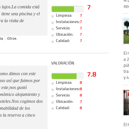
7
apa
is lujos.La comida está
 tiene una piscina y el
Limpieza:
7
 la visita de
Instalaciones:
7
Servicio:
7
Ubicación:
7
ia
Otros
Calidad:
7
El
a 
VALORACIÓN
púb
tr
7.8
 como dimos con este
y 4
nso así que fuimos por
Limpieza:
8
 este,nos gustó
Instalaciones:
8
Servicio:
8
conómico alojamiento y
Ubicación:
7
hoteles.Nos cogimos dos
Calidad:
8
mabilidad de los
 la reserva a cinco
El 