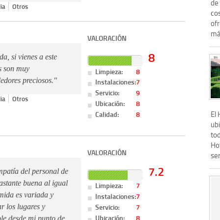
de 
ia
Otros
cos
of
máx
VALORACIÓN
8
a, si vienes a este
as son muy
Limpieza:
8
edores preciosos."
Instalaciones:
7
Servicio:
9
ia
Otros
Ubicación:
8
El
Calidad:
8
ub
tod
Ho
VALORACIÓN
ser
7.2
mpatía del personal de
astante buena al igual
Limpieza:
7
omida es variada y
Instalaciones:
7
Servicio:
7
r los lugares y
Ubicación:
8
e desde mi punto de