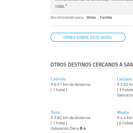
vista."
Recomendado para:
Relax
Familia
OPINA SOBRE ESTE HOTEL
OTROS DESTINOS CERCANOS A SA
Castrelo
Lanzada
A 6.51 km de distancia
A 3.92 k
( 1 hotel )
( 3 hotele
Valoraci
Dena
Meaño
A 3.82 km de distancia
A 4.4 km 
( 1 hotel )
( 6 hotele
8.4
Valoracion Dena