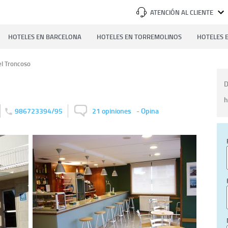
ATENCIÓN AL CLIENTE
HOTELES EN BARCELONA
HOTELES EN TORREMOLINOS
HOTELES E
l Troncoso
D
h
986723394/95
21 opiniones
-
Opina