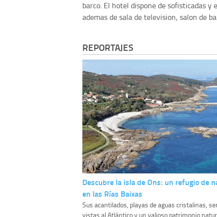
barco. El hotel dispone de sofisticadas 
ademas de sala de television, salon de bai
REPORTAJES
Descubre la isla de Ons: un refugio de n
en las Rías Baixas
Sus acantilados, playas de aguas cristalinas, s
vistas al Atlántico y un valioso patrimonio natur