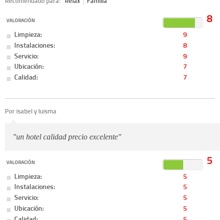
Recomendado para:
Relax
Familia
8
VALORACIÓN
Limpieza:
9
Instalaciones:
8
Servicio:
9
Ubicación:
7
Calidad:
7
Por isabel y luisma
"un hotel calidad precio excelente"
5
VALORACIÓN
Limpieza:
5
Instalaciones:
5
Servicio:
5
Ubicación:
5
Calidad:
5