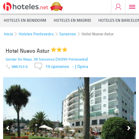
HOTELES EN BENIDORM
HOTELES EN MADRID
HOTELES EN BARCELO
Inicio
Hoteles Pontevedra
Sanxenxo
Hotel Nuevo Astur
Hotel Nuevo Astur
(
)
Gondar De Abajo, 38
Sanxenxo
36990
Pontevedra
19 opiniones
-
| Opina
986743 6