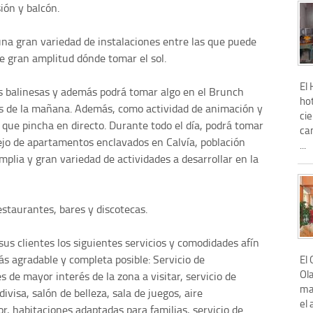
ión y balcón.
 una gran variedad de instalaciones entre las que puede
de gran amplitud dónde tomar el sol.
El
as balinesas y además podrá tomar algo en el Brunch
hot
ras de la mañana. Además, como actividad de animación y
cie
j que pincha en directo. Durante todo el día, podrá tomar
ca
lejo de apartamentos enclavados en Calvía, población
...
lia y gran variedad de actividades a desarrollar en la
estaurantes, bares y discotecas.
sus clientes los siguientes servicios y comodidades afín
ás agradable y completa posible: Servicio de
El
Ol
s de mayor interés de la zona a visitar, servicio de
ma
ivisa, salón de belleza, sala de juegos, aire
el
r, habitaciones adaptadas para familias, servicio de