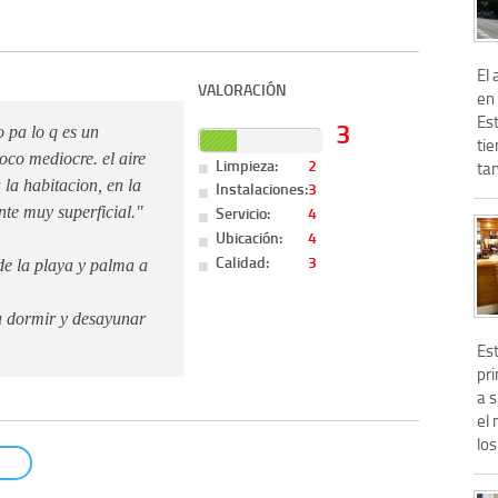
El
VALORACIÓN
en
Es
3
 pa lo q es un
tie
oco mediocre. el aire
Limpieza:
2
tan
 la habitacion, en la
Instalaciones:
3
Servicio:
4
nte muy superficial."
Ubicación:
4
Calidad:
3
e la playa y palma a
ra dormir y desayunar
Es
pr
a 
el 
los