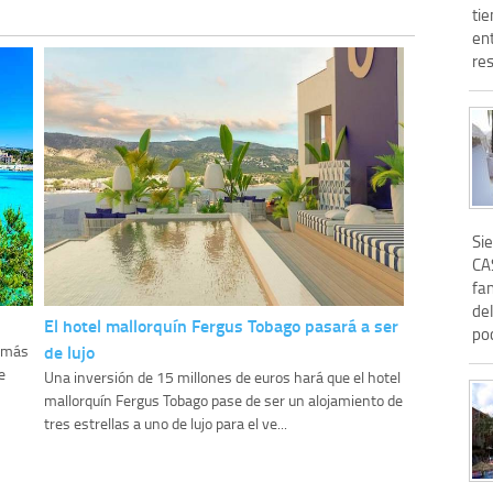
tie
en
res
Si
CA
fan
de
El hotel mallorquín Fergus Tobago pasará a ser
po
de lujo
n más
e
Una inversión de 15 millones de euros hará que el hotel
mallorquín Fergus Tobago pase de ser un alojamiento de
tres estrellas a uno de lujo para el ve...