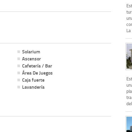
Est
tur
un
com
La 
Solarium
Ascensor
Cafetería / Bar
Área De Juegos
Es
Caja fuerte
una
Lavandería
pl
tra
del