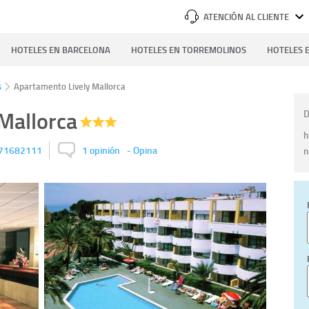
ATENCIÓN AL CLIENTE
HOTELES EN BARCELONA
HOTELES EN TORREMOLINOS
HOTELES E
s
Apartamento Lively Mallorca
Mallorca
D
h
71682111
1 opinión
-
Opina
n