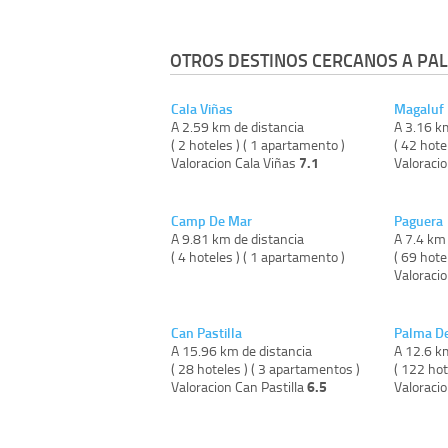
OTROS DESTINOS CERCANOS A PA
Cala Viñas
Magaluf
A 2.59 km de distancia
A 3.16 k
( 2 hoteles ) ( 1 apartamento )
( 42 hote
7.1
Valoracion Cala Viñas
Valoraci
Camp De Mar
Paguera
A 9.81 km de distancia
A 7.4 km 
( 4 hoteles ) ( 1 apartamento )
( 69 hote
Valoraci
Can Pastilla
Palma De
A 15.96 km de distancia
A 12.6 k
( 28 hoteles ) ( 3 apartamentos )
( 122 hot
6.5
Valoracion Can Pastilla
Valoraci