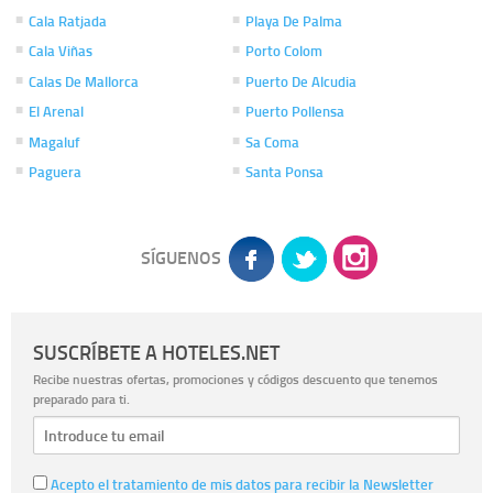
Cala Ratjada
Playa De Palma
Cala Viñas
Porto Colom
Calas De Mallorca
Puerto De Alcudia
El Arenal
Puerto Pollensa
Magaluf
Sa Coma
Paguera
Santa Ponsa
SÍGUENOS
SUSCRÍBETE A HOTELES.NET
Recibe nuestras ofertas, promociones y códigos descuento que tenemos
preparado para ti.
Acepto el tratamiento de mis datos para recibir la Newsletter