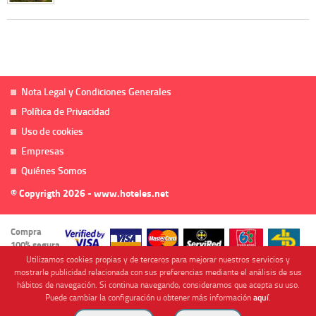
Nota Legal y Condiciones Generales
Política de Privacidad
Uso de cookies
Empresas
Quiénes Somos
© Copyrigth 2026 - www.hoteles.net
Compra
100% segura
Utilizamos cookies propias y de terceros para mejorar nuestros servicios y
mostrarle publicidad relacionada con sus preferencias mediante el análisis de sus
hábitos de navegación. Si continua navegando, consideramos que acepta su uso.
Puede cambiar la configuración u obtener más información
aquí
.
Cofinanciado por