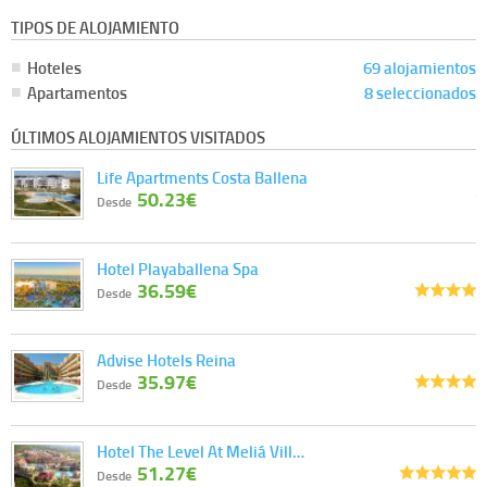
Información complementaria:
Puede consultar la información adicional y detallada
TIPOS DE ALOJAMIENTO
sobre cómo tratamos sus datos en la
política de privacidad
Hoteles
69 alojamientos
Apartamentos
8 seleccionados
ÚLTIMOS ALOJAMIENTOS VISITADOS
Life Apartments Costa Ballena
50.23€
Desde
Hotel Playaballena Spa
36.59€
Desde
Advise Hotels Reina
35.97€
Desde
Hotel The Level At Meliá Vill…
51.27€
Desde