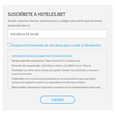
SUSCRÍBETE A HOTELES.NET
Recibe nuestras ofertas, promociones y códigos descuento que tenemos
preparado para ti.
Acepto el tratamiento de mis datos para recibir la Newsletter
INFORMACIÓN BÁSICA SOBRE PROTECCIÓN DE DATOS
Responsable del tratamiento:
Viajes Anticiclón S.L/Hoteles.net
Dirección del responsable:
Calle Mayor número 46,30893 Lorca - Murcia
Finalidad:
sus datos serán usados para poder atender sus solicitudes y prestarle
nuestros servicios.
Publicidad:
solo le enviaremos publicidad con su autorización previa, que podrá
facilitarnos mediante la casilla correspondiente establecida al efecto.
Base Jurídica:
únicamente trataremos sus datos con su consentimiento previo, que
podrá facilitarnos mediante la casilla correspondiente establecida al efecto.
Destinatarios:
con carácter general, sólo el personal de nuestra entidad que esté
ENVIAR
debidamente autorizado podrá tener conocimiento de la información que le pedimos.
No se comunicarán datos a terceros.
Derechos:
tiene derecho a saber qué información tenemos sobre usted, corregirla y
eliminarla, tal y como se explica en la información adicional disponible en nuestra
página web.