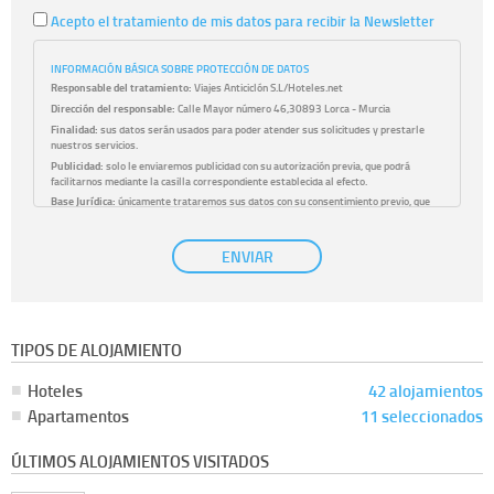
Acepto el tratamiento de mis datos para recibir la Newsletter
INFORMACIÓN BÁSICA SOBRE PROTECCIÓN DE DATOS
Responsable del tratamiento:
Viajes Anticiclón S.L/Hoteles.net
Dirección del responsable:
Calle Mayor número 46,30893 Lorca - Murcia
Finalidad:
sus datos serán usados para poder atender sus solicitudes y prestarle
nuestros servicios.
Publicidad:
solo le enviaremos publicidad con su autorización previa, que podrá
facilitarnos mediante la casilla correspondiente establecida al efecto.
Base Jurídica:
únicamente trataremos sus datos con su consentimiento previo, que
podrá facilitarnos mediante la casilla correspondiente establecida al efecto.
Destinatarios:
con carácter general, sólo el personal de nuestra entidad que esté
ENVIAR
debidamente autorizado podrá tener conocimiento de la información que le pedimos.
No se comunicarán datos a terceros.
Derechos:
tiene derecho a saber qué información tenemos sobre usted, corregirla y
eliminarla, tal y como se explica en la información adicional disponible en nuestra
página web.
Información complementaria:
Puede consultar la información adicional y detallada
TIPOS DE ALOJAMIENTO
sobre cómo tratamos sus datos en la
política de privacidad
Hoteles
42 alojamientos
Apartamentos
11 seleccionados
ÚLTIMOS ALOJAMIENTOS VISITADOS