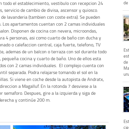
de 
n todo el establecimiento, vestibulo con recepcion 24
s, servicio de cambio de divisa, ascensor y quiosco.
 de lavanderia (tambien con coste extra). Se pueden
res. Los apartamentos cuentan con 2 camas individuales
 salon. Disponen de cocina con nevera, microondas,
para 4 personas, asi como cuarto de baño con ducha y
nado o calefaccion central, caja fuerte, telefono, TV
Es
ite, ademas de un balcon o terraza con sol durante todo
est
, pequeña cocina y cuarto de baño. Uno de ellos esta
de
os con 2 camas individuales. El complejo cuenta con
Ma
fantil separada. Podra relajarse tomando el sol en la
una
llas. Si viene en coche desde la autopista de Andratx,
ireccion a Magalluf. En la rotonda 7 desviese a la
er semaforo. Despues, gire a la izquierda y siga de
la derecha y continúe 200 m.
Es
cie