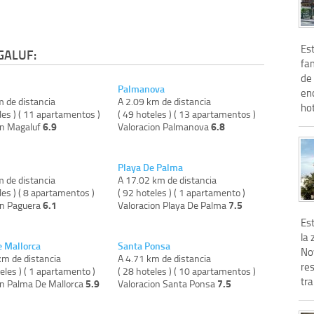
Est
GALUF:
fam
de 
Palmanova
en
m de distancia
A 2.09 km de distancia
hot
les ) ( 11 apartamentos )
( 49 hoteles ) ( 13 apartamentos )
6.9
6.8
on Magaluf
Valoracion Palmanova
Playa De Palma
m de distancia
A 17.02 km de distancia
les ) ( 8 apartamentos )
( 92 hoteles ) ( 1 apartamento )
6.1
7.5
on Paguera
Valoracion Playa De Palma
Est
la 
 Mallorca
Santa Ponsa
No
km de distancia
A 4.71 km de distancia
re
eles ) ( 1 apartamento )
( 28 hoteles ) ( 10 apartamentos )
tra
5.9
7.5
on Palma De Mallorca
Valoracion Santa Ponsa