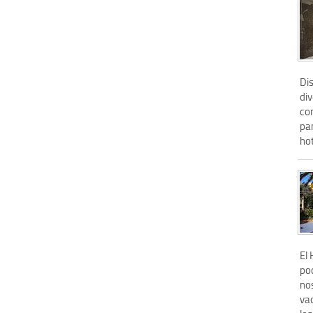
Di
div
co
pa
hot
El
po
no
vac