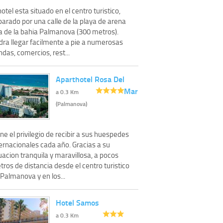
hotel esta situado en el centro turistico,
arado por una calle de la playa de arena
na de la bahia Palmanova (300 metros).
dra llegar facilmente a pie a numerosas
ndas, comercios, rest...
Aparthotel Rosa Del
Mar
a 0.3 Km
(Palmanova)
ne el privilegio de recibir a sus huespedes
ernacionales cada año. Gracias a su
uacion tranquila y maravillosa, a pocos
ros de distancia desde el centro turistico
Palmanova y en los...
Hotel Samos
a 0.3 Km