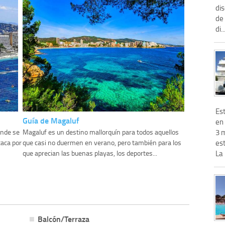
di
de
di..
Es
Guía de Magaluf
en 
3 
onde se
Magaluf es un destino mallorquín para todos aquellos
est
taca por
que casi no duermen en verano, pero también para los
La 
que aprecian las buenas playas, los deportes...
Balcón/Terraza