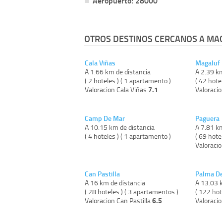
Aeropuerto: 28000
OTROS DESTINOS CERCANOS A MA
Cala Viñas
Magaluf
A 1.66 km de distancia
A 2.39 k
( 2 hoteles ) ( 1 apartamento )
( 42 hote
7.1
Valoracion Cala Viñas
Valoraci
Camp De Mar
Paguera
A 10.15 km de distancia
A 7.81 k
( 4 hoteles ) ( 1 apartamento )
( 69 hote
Valoraci
Can Pastilla
Palma De
A 16 km de distancia
A 13.03 
( 28 hoteles ) ( 3 apartamentos )
( 122 hot
6.5
Valoracion Can Pastilla
Valoraci