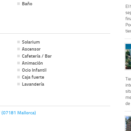
Baño
El 
sep
fi
Po
tie
Solarium
Ascensor
Cafetería / Bar
Animación
Ocio Infantil
Caja fuerte
Tie
Lavandería
int
sit
met
de 
 (07181 Mallorca)