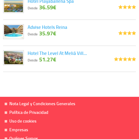
Hotel Playaballena Spa
36.59€
Desde
Advise Hotels Reina
35.97€
Desde
Hotel The Level At Meliá Vill…
51.27€
Desde
Nota Legal y Condiciones Generales
Política de Privacidad
Uso de cookies
Empresas
Quiénes Somos