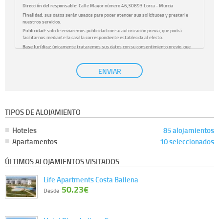
Dirección del responsable:
Calle Mayor número 46,30893 Lorca - Murcia
Finalidad:
sus datos serán usados para poder atender sus solicitudes y prestarle
nuestros servicios.
Publicidad:
solo le enviaremos publicidad con su autorización previa, que podrá
facilitarnos mediante la casilla correspondiente establecida al efecto.
Base Jurídica:
únicamente trataremos sus datos con su consentimiento previo, que
podrá facilitarnos mediante la casilla correspondiente establecida al efecto.
Destinatarios:
con carácter general, sólo el personal de nuestra entidad que esté
ENVIAR
debidamente autorizado podrá tener conocimiento de la información que le pedimos.
No se comunicarán datos a terceros.
Derechos:
tiene derecho a saber qué información tenemos sobre usted, corregirla y
eliminarla, tal y como se explica en la información adicional disponible en nuestra
página web.
Información complementaria:
Puede consultar la información adicional y detallada
TIPOS DE ALOJAMIENTO
sobre cómo tratamos sus datos en la
política de privacidad
Hoteles
85 alojamientos
Apartamentos
10 seleccionados
ÚLTIMOS ALOJAMIENTOS VISITADOS
Life Apartments Costa Ballena
50.23€
Desde