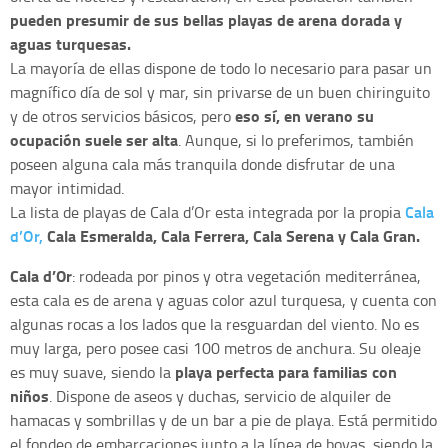
pueden presumir de sus bellas playas de arena dorada y
aguas turquesas.
La mayoría de ellas dispone de todo lo necesario para pasar un
magnífico día de sol y mar, sin privarse de un buen chiringuito
eso sí, en verano su
y de otros servicios básicos, pero
ocupación suele ser alta
. Aunque, si lo preferimos, también
poseen alguna cala más tranquila donde disfrutar de una
mayor intimidad.
Cala
La lista de playas de Cala d’Or esta integrada por la propia
d’Or,
Cala Esmeralda, Cala Ferrera, Cala Serena y Cala Gran.
Cala d’Or
: rodeada por pinos y otra vegetación mediterránea,
esta cala es de arena y aguas color azul turquesa, y cuenta con
algunas rocas a los lados que la resguardan del viento. No es
muy larga, pero posee casi 100 metros de anchura. Su oleaje
playa perfecta para familias con
es muy suave, siendo la
niños
. Dispone de aseos y duchas, servicio de alquiler de
hamacas y sombrillas y de un bar a pie de playa. Está permitido
el fondeo de embarcaciones junto a la línea de boyas, siendo la