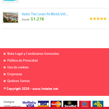
Hotel The Level At Meliá Vill…
51.27€
Desde
Nota Legal y Condiciones Generales
Política de Privacidad
Uso de cookies
Empresas
Quiénes Somos
© Copyrigth 2026 - www.hoteles.net
Compra
100% segura