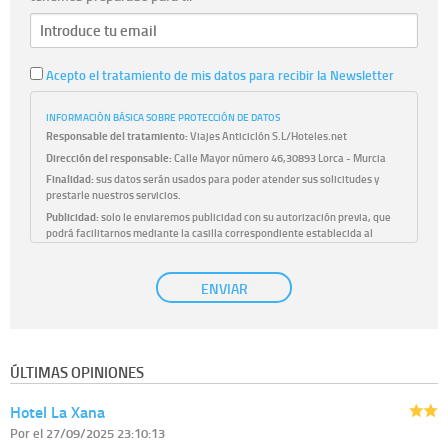
Acepto el tratamiento de mis datos para recibir la Newsletter
INFORMACIÓN BÁSICA SOBRE PROTECCIÓN DE DATOS
Responsable del tratamiento:
Viajes Anticiclón S.L/Hoteles.net
Dirección del responsable:
Calle Mayor número 46,30893 Lorca - Murcia
Finalidad:
sus datos serán usados para poder atender sus solicitudes y
prestarle nuestros servicios.
Publicidad:
solo le enviaremos publicidad con su autorización previa, que
podrá facilitarnos mediante la casilla correspondiente establecida al
efecto.
Base Jurídica:
únicamente trataremos sus datos con su consentimiento
ENVIAR
previo, que podrá facilitarnos mediante la casilla correspondiente
establecida al efecto.
Destinatarios:
con carácter general, sólo el personal de nuestra entidad
que esté debidamente autorizado podrá tener conocimiento de la
información que le pedimos. No se comunicarán datos a terceros.
ÚLTIMAS OPINIONES
Derechos:
tiene derecho a saber qué información tenemos sobre usted,
corregirla y eliminarla, tal y como se explica en la información adicional
Hotel La Xana
disponible en nuestra página web.
Información complementaria:
Puede consultar la información adicional y
Por
el 27/09/2025 23:10:13
detallada sobre cómo tratamos sus datos en la
política de privacidad