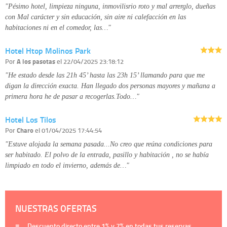
"Pésimo hotel, limpieza ninguna, inmovilisrio roto y mal arrerglo, dueñas
con Mal carácter y sin educación, sin aire ni calefacción en las
habitaciones ni en el comedor, las…"
Hotel Htop Molinos Park
Por
A los pasotas
el 22/04/2025 23:18:12
"He estado desde las 21h 45’ hasta las 23h 15’ llamando para que me
digan la dirección exacta. Han llegado dos personas mayores y mañana a
primera hora he de pasar a recogerlas.Todo…"
Hotel Los Tilos
Por
Charo
el 01/04/2025 17:44:54
"Estuve alojada la semana pasada...No creo que reúna condiciones para
ser habitado. El polvo de la entrada, pasillo y habitación , no se había
limpiado en todo el invierno, además de…"
NUESTRAS OFERTAS
Descuento directo entre
1%
y
7%
en todas tus reservas.