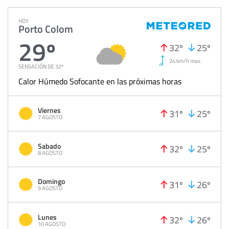
HOY
Porto Colom
29º
32º
25º
24 km/h max.
SENSACIÓN DE 32º
Calor Húmedo Sofocante en las próximas horas
Viernes
31º
25º
7 AGOSTO
Sabado
32º
25º
8 AGOSTO
Domingo
31º
26º
9 AGOSTO
Lunes
32º
26º
10 AGOSTO