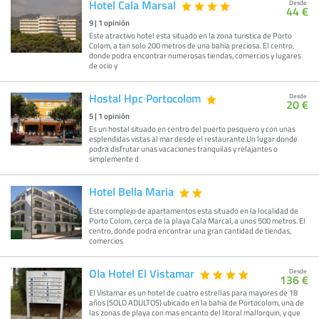
Hotel Cala Marsal
Desde
44 €
9
|
1
opinión
Este atractivo hotel esta situado en la zona turistica de Porto
Colom, a tan solo 200 metros de una bahia preciosa. El centro,
donde podra encontrar numerosas tiendas, comercios y lugares
de ocio y
Hostal Hpc Portocolom
Desde
20 €
5
|
1
opinión
Es un hostal situado en centro del puerto pesquero y con unas
esplendidas vistas al mar desde el restaurante.Un lugar donde
podra disfrutar unas vacaciones tranquilas y relajantes o
simplemente d
Hotel Bella Maria
Este complejo de apartamentos esta situado en la localidad de
Porto Colom, cerca de la playa Cala Marcal, a unos 500 metros. El
centro, donde podra encontrar una gran cantidad de tiendas,
comercios
Ola Hotel El Vistamar
Desde
136 €
El Vistamar es un hotel de cuatro estrellas para mayores de 18
años (SOLO ADULTOS) ubicado en la bahia de Portocolom, una de
las zonas de playa con mas encanto del litoral mallorquin, y que