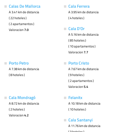
Calas De Mallorca
Cala Ferrera
A 3.41 km de distancia
A 3.95 km de distancia
( 22 hoteles )
( 4 hoteles )
( 2 apartamentos )
Cala D'Or
Valoracion
7.0
A 5.16 km de distancia
( 85 hoteles )
( 10 apartamentos )
Valoracion
7.7
Porto Petro
Porto Cristo
A 7.38 km de distancia
A 7.67 km de distancia
( 8 hoteles )
( 9 hoteles )
( 2 apartamentos )
Valoracion
5.4
Cala Mondragó
Felanitx
A 8.72 km de distancia
A 10.18 km de distancia
( 2 hoteles )
( 10 hoteles )
Valoracion
4.2
Cala Santanyi
A 11.76 km de distancia
( 3 hoteles )