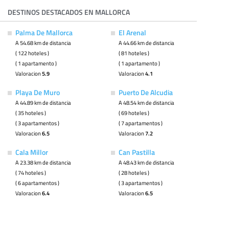
DESTINOS DESTACADOS EN MALLORCA
Palma De Mallorca
El Arenal
A 54.68 km de distancia
A 44.66 km de distancia
( 122 hoteles )
( 81 hoteles )
( 1 apartamento )
( 1 apartamento )
Valoracion
5.9
Valoracion
4.1
Playa De Muro
Puerto De Alcudia
A 44.89 km de distancia
A 48.54 km de distancia
( 35 hoteles )
( 69 hoteles )
( 3 apartamentos )
( 7 apartamentos )
Valoracion
6.5
Valoracion
7.2
Cala Millor
Can Pastilla
A 23.38 km de distancia
A 48.43 km de distancia
( 74 hoteles )
( 28 hoteles )
( 6 apartamentos )
( 3 apartamentos )
Valoracion
6.4
Valoracion
6.5