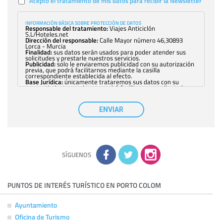
Acepto el tratamiento de mis datos para recibir la Newsletter
INFORMACIÓN BÁSICA SOBRE PROTECCIÓN DE DATOS
Responsable del tratamiento:
Viajes Anticiclón
S.L/Hoteles.net
Dirección del responsable:
Calle Mayor número 46,30893
Lorca - Murcia
Finalidad:
sus datos serán usados para poder atender sus
solicitudes y prestarle nuestros servicios.
Publicidad:
solo le enviaremos publicidad con su autorización
previa, que podrá facilitarnos mediante la casilla
correspondiente establecida al efecto.
Base Jurídica:
únicamente trataremos sus datos con su
consentimiento previo, que podrá facilitarnos mediante la
casilla correspondiente establecida al efecto.
Destinatarios:
con carácter general, sólo el personal de
nuestra entidad que esté debidamente autorizado podrá
ENVIAR
tener conocimiento de la información que le pedimos. No se
comunicarán datos a terceros.
Derechos:
tiene derecho a saber qué información tenemos
sobre usted, corregirla y eliminarla, tal y como se explica en
la información adicional disponible en nuestra página web.
Información complementaria:
Puede consultar la información
adicional y detallada sobre cómo tratamos sus datos en la
política de privacidad
SÍGUENOS
PUNTOS DE INTERÉS TURÍSTICO EN PORTO COLOM
Ayuntamiento
Oficina de Turismo