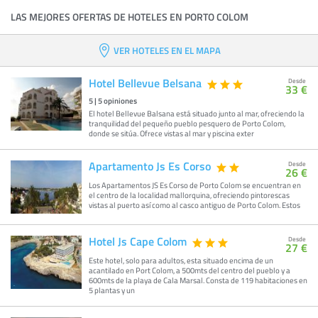
LAS MEJORES OFERTAS DE HOTELES EN PORTO COLOM
VER HOTELES EN EL MAPA
Hotel Bellevue Belsana
Desde
33 €
5
|
5
opiniones
El hotel Bellevue Balsana está situado junto al mar, ofreciendo la
tranquilidad del pequeño pueblo pesquero de Porto Colom,
donde se sitúa. Ofrece vistas al mar y piscina exter
Apartamento Js Es Corso
Desde
26 €
Los Apartamentos JS Es Corso de Porto Colom se encuentran en
el centro de la localidad mallorquina, ofreciendo pintorescas
vistas al puerto así como al casco antiguo de Porto Colom. Estos
Hotel Js Cape Colom
Desde
27 €
Este hotel, solo para adultos, esta situado encima de un
acantilado en Port Colom, a 500mts del centro del pueblo y a
600mts de la playa de Cala Marsal. Consta de 119 habitaciones en
5 plantas y un