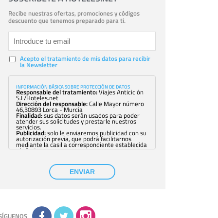
Recibe nuestras ofertas, promociones y códigos
descuento que tenemos preparado para ti.
Acepto el tratamiento de mis datos para recibir
la Newsletter
INFORMACIÓN BÁSICA SOBRE PROTECCIÓN DE DATOS
Responsable del tratamiento:
Viajes Anticiclón
S.L/Hoteles.net
Dirección del responsable:
Calle Mayor número
46,30893 Lorca - Murcia
Finalidad:
sus datos serán usados para poder
atender sus solicitudes y prestarle nuestros
servicios.
Publicidad:
solo le enviaremos publicidad con su
autorización previa, que podrá facilitarnos
mediante la casilla correspondiente establecida
al efecto.
Base Jurídica:
únicamente trataremos sus datos
con su consentimiento previo, que podrá
facilitarnos mediante la casilla correspondiente
ENVIAR
establecida al efecto.
Destinatarios:
con carácter general, sólo el
personal de nuestra entidad que esté
debidamente autorizado podrá tener
conocimiento de la información que le pedimos.
No se comunicarán datos a terceros.
Derechos:
tiene derecho a saber qué
información tenemos sobre usted, corregirla y
SÍGUENOS