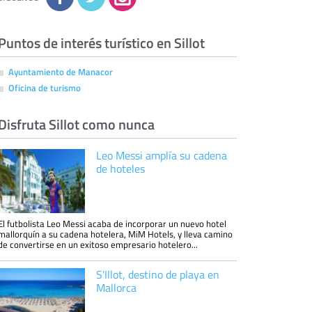
eliminarla, tal y como se explica en la
información adicional disponible en nuestra
página web.
Información complementaria:
Puede consultar
la información adicional y detallada sobre cómo
Puntos de interés turístico en Sillot
tratamos sus datos en la
política de privacidad
Ayuntamiento de Manacor
Oficina de turismo
Disfruta Sillot como nunca
Leo Messi amplía su cadena
de hoteles
El futbolista Leo Messi acaba de incorporar un nuevo hotel
mallorquín a su cadena hotelera, MiM Hotels, y lleva camino
de convertirse en un exitoso empresario hotelero...
S'Illot, destino de playa en
Mallorca