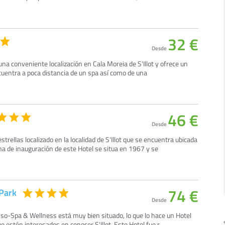
32 €
Desde
una conveniente localización en Cala Moreia de S'Illot y ofrece un
uentra a poca distancia de un spa así como de una
46 €
Desde
strellas localizado en la localidad de S'Illot que se encuentra ubicada
echa de inauguración de este Hotel se situa en 1967 y se
74 €
 Park
Desde
sso-Spa & Wellness está muy bien situado, lo que lo hace un Hotel
e estén interesados en conocer S'Illot. Este Hotel fue r