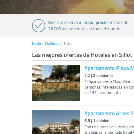
al mejor precio
Busca y reserva
en más de
75.000 alojamientos en todo el mundo.
Inicio
Mallorca
Sillot
Las mejores ofertas de Hoteles en Sillot
Apartamento Playa 
7.2
|
2
opiniones
El Apartamento Playa Morei
personas interesadas en con
de 133 apartamento
Apartamento Arcos P
6.8
|
1
opinión
Con una ubicacion ideal a so
cristalinas, el comodo hotel 