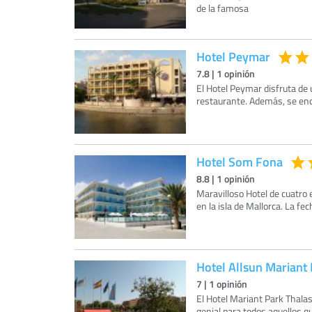
de la famosa
Hotel Peymar
7.8
|
1
opinión
El Hotel Peymar disfruta de 
restaurante. Además, se enc
Hotel Som Fona
8.8
|
1
opinión
Maravilloso Hotel de cuatro e
en la isla de Mallorca. La f
Hotel Allsun Mariant
7
|
1
opinión
El Hotel Mariant Park Thala
genial para todos aquellos qu