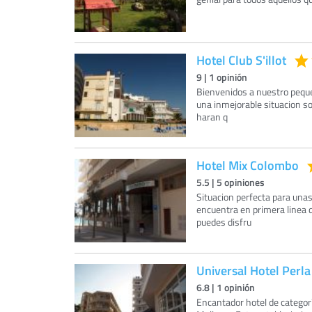
Hotel Club S'illot
9
|
1
opinión
Bienvenidos a nuestro peque
una inmejorable situacion s
haran q
Hotel Mix Colombo
5.5
|
5
opiniones
Situacion perfecta para unas
encuentra en primera linea d
puedes disfru
Universal Hotel Perla
6.8
|
1
opinión
Encantador hotel de categoría