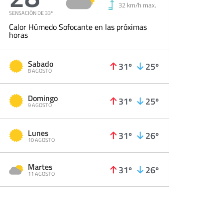
32 km/h max.
SENSACIÓN DE 33º
Calor Húmedo Sofocante en las próximas
horas
Sabado
31º
25º
8 AGOSTO
Domingo
31º
25º
9 AGOSTO
Lunes
31º
26º
10 AGOSTO
Martes
31º
26º
11 AGOSTO