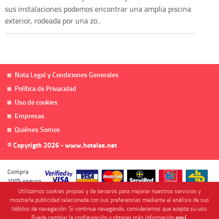
sus instalaciones podemos encontrar una amplia piscina
exterior, rodeada por una zo...
Nota Legal y Condiciones Generales
Política de Privacidad
Uso de cookies
Empresas
Quiénes Somos
© Copyrigth 2026 - www.hoteles.net
Compra
100% segura
Utilizamos cookies propias y de terceros para mejorar nuestros servicios y
mostrarle publicidad relacionada con sus preferencias mediante el análisis de sus
hábitos de navegación. Si continua navegando, consideramos que acepta su uso.
Puede cambiar la configuración u obtener más información
aquí
.