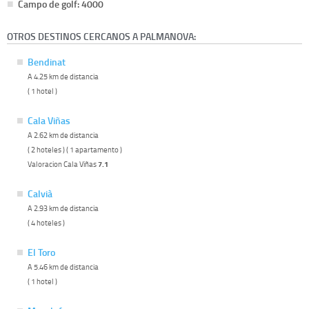
Campo de golf: 4000
OTROS DESTINOS CERCANOS A PALMANOVA:
Bendinat
A 4.25 km de distancia
( 1 hotel )
Cala Viñas
A 2.62 km de distancia
( 2 hoteles ) ( 1 apartamento )
Valoracion Cala Viñas
7.1
Calvià
A 2.93 km de distancia
( 4 hoteles )
El Toro
A 5.46 km de distancia
( 1 hotel )