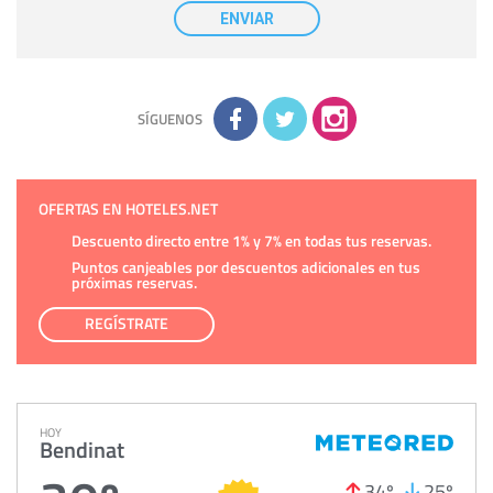
nuestra entidad que esté debidamente autorizado podrá
ENVIAR
tener conocimiento de la información que le pedimos. No se
comunicarán datos a terceros.
Derechos:
tiene derecho a saber qué información tenemos
sobre usted, corregirla y eliminarla, tal y como se explica en
la información adicional disponible en nuestra página web.
Información complementaria:
Puede consultar la información
adicional y detallada sobre cómo tratamos sus datos en la
política de privacidad
SÍGUENOS
OFERTAS EN HOTELES.NET
Descuento directo entre 1% y 7% en todas tus reservas.
Puntos canjeables por descuentos adicionales en tus
próximas reservas.
REGÍSTRATE
HOY
Bendinat
34º
25º