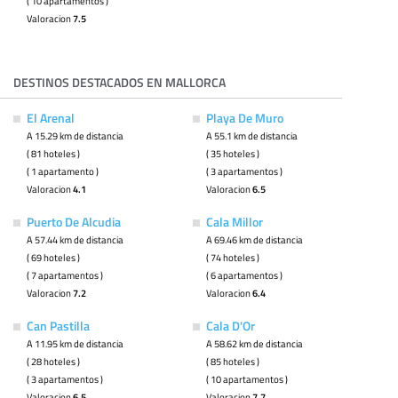
( 10 apartamentos )
Valoracion
7.5
DESTINOS DESTACADOS EN MALLORCA
El Arenal
Playa De Muro
A 15.29 km de distancia
A 55.1 km de distancia
( 81 hoteles )
( 35 hoteles )
( 1 apartamento )
( 3 apartamentos )
Valoracion
4.1
Valoracion
6.5
Puerto De Alcudia
Cala Millor
A 57.44 km de distancia
A 69.46 km de distancia
( 69 hoteles )
( 74 hoteles )
( 7 apartamentos )
( 6 apartamentos )
Valoracion
7.2
Valoracion
6.4
Can Pastilla
Cala D'Or
A 11.95 km de distancia
A 58.62 km de distancia
( 28 hoteles )
( 85 hoteles )
( 3 apartamentos )
( 10 apartamentos )
Valoracion
6.5
Valoracion
7.7