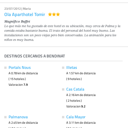
23/07/2012 | Maria
Ola Aparthotel Tomir
Magnífico Buffet
Lo que más me ha gustado de este hotel es su ubicación, muy cerca de Palma y la
comida estaba bastante buena. El trato del personal del hotel muy bueno. Las
instalaciones son un poco viejas pero bien conservadas. La animación para los
niños es muy buena.
DESTINOS CERCANOS A BENDINAT
Portals Nous
Illetas
A 0.78 km de distancia
A 1.57 km de distancia
( 15 hoteles )
( 9 hoteles )
Valoracion
7.9
Cas Catala
A 2.16 km de distancia
( 2 hoteles )
Valoracion
9.2
Palmanova
Cala Mayor
A 2.45 km de distancia
A 3.11 km de distancia