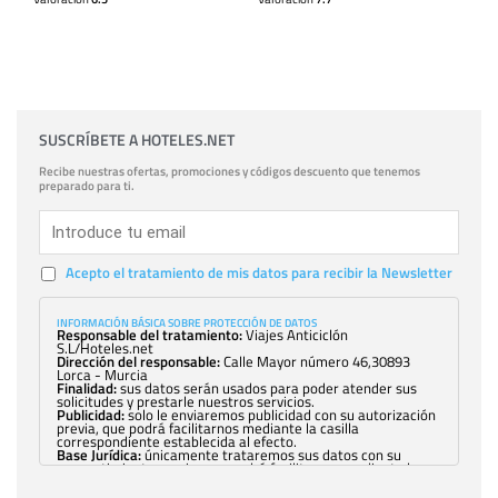
SUSCRÍBETE A HOTELES.NET
Recibe nuestras ofertas, promociones y códigos descuento que tenemos
preparado para ti.
Acepto el tratamiento de mis datos para recibir la Newsletter
INFORMACIÓN BÁSICA SOBRE PROTECCIÓN DE DATOS
Responsable del tratamiento:
Viajes Anticiclón
S.L/Hoteles.net
Dirección del responsable:
Calle Mayor número 46,30893
Lorca - Murcia
Finalidad:
sus datos serán usados para poder atender sus
solicitudes y prestarle nuestros servicios.
Publicidad:
solo le enviaremos publicidad con su autorización
previa, que podrá facilitarnos mediante la casilla
correspondiente establecida al efecto.
Base Jurídica:
únicamente trataremos sus datos con su
consentimiento previo, que podrá facilitarnos mediante la
casilla correspondiente establecida al efecto.
Destinatarios:
con carácter general, sólo el personal de