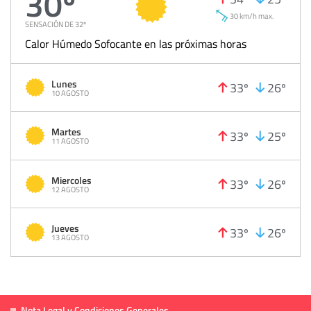
30º
30 km/h max.
SENSACIÓN DE 32º
Calor Húmedo Sofocante en las próximas horas
Lunes
33º
26º
10 AGOSTO
Martes
33º
25º
11 AGOSTO
Miercoles
33º
26º
12 AGOSTO
Jueves
33º
26º
13 AGOSTO
Nota Legal y Condiciones Generales