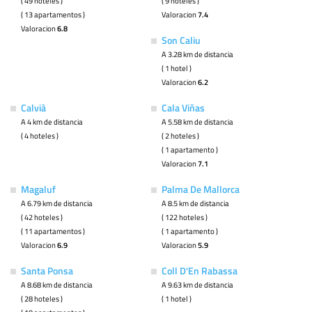
( 49 hoteles )
( 9 hoteles )
( 13 apartamentos )
Valoracion
7.4
Valoracion
6.8
Son Caliu
A 3.28 km de distancia
( 1 hotel )
Valoracion
6.2
Calvià
Cala Viñas
A 4 km de distancia
A 5.58 km de distancia
( 4 hoteles )
( 2 hoteles )
( 1 apartamento )
Valoracion
7.1
Magaluf
Palma De Mallorca
A 6.79 km de distancia
A 8.5 km de distancia
( 42 hoteles )
( 122 hoteles )
( 11 apartamentos )
( 1 apartamento )
Valoracion
6.9
Valoracion
5.9
Santa Ponsa
Coll D'En Rabassa
A 8.68 km de distancia
A 9.63 km de distancia
( 28 hoteles )
( 1 hotel )