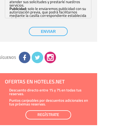
atender sus solicitudes y prestarle nuestros
servicios.
Publicidad:
solo le enviaremos publicidad con su
autorización previa, que podrá facilitarnos
mediante la casilla correspondiente establecida
al efecto.
Base Jurídica:
únicamente trataremos sus datos
con su consentimiento previo, que podrá
facilitarnos mediante la casilla correspondiente
ENVIAR
establecida al efecto.
Destinatarios:
con carácter general, sólo el
personal de nuestra entidad que esté
debidamente autorizado podrá tener
conocimiento de la información que le pedimos.
No se comunicarán datos a terceros.
Derechos:
tiene derecho a saber qué
información tenemos sobre usted, corregirla y
SÍGUENOS
eliminarla, tal y como se explica en la
información adicional disponible en nuestra
página web.
Información complementaria:
Puede consultar
la información adicional y detallada sobre cómo
tratamos sus datos en la
política de privacidad
OFERTAS EN HOTELES.NET
Descuento directo entre 1% y 7% en todas tus
reservas.
Puntos canjeables por descuentos adicionales en
tus próximas reservas.
REGÍSTRATE