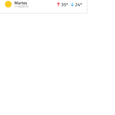
Martes
35º
24º
11 AGOSTO