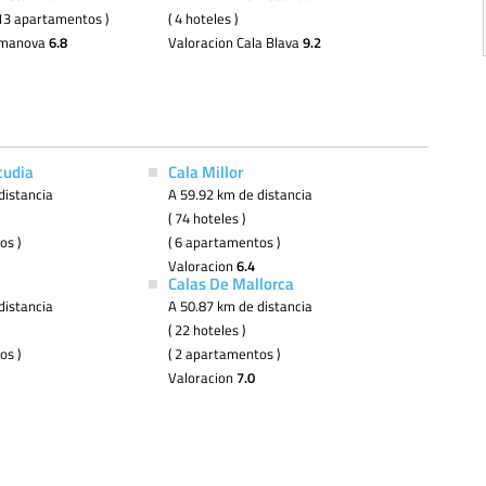
( 13 apartamentos )
( 4 hoteles )
lmanova
6.8
Valoracion Cala Blava
9.2
cudia
Cala Millor
distancia
A 59.92 km de distancia
( 74 hoteles )
os )
( 6 apartamentos )
Valoracion
6.4
Calas De Mallorca
distancia
A 50.87 km de distancia
( 22 hoteles )
os )
( 2 apartamentos )
Valoracion
7.0