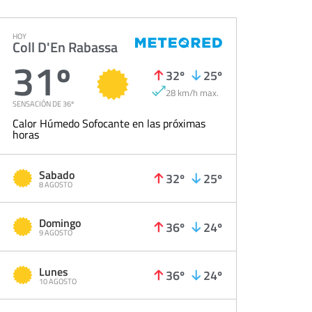
HOY
Coll D'En Rabassa
31º
32º
25º
28 km/h max.
SENSACIÓN DE 36º
Calor Húmedo Sofocante en las próximas
horas
Sabado
32º
25º
8 AGOSTO
Domingo
36º
24º
9 AGOSTO
Lunes
36º
24º
10 AGOSTO