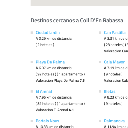
Destinos cercanos a Coll D'En Rabassa
Ciudad Jardin
Can Pastilla
A 0.29 km de distancia
A 3.31 km de d
( 2 hoteles )
( 28 hoteles ) 
Valoracion Can
Playa De Palma
Cala Mayor
A 6.07 km de distancia
A 7.19 km de d
( 92 hoteles ) ( 1 apartamento )
( 9 hoteles )
Valoracion Playa De Palma
7.5
Valoracion Ca
El Arenal
Illetas
A 7.96 km de distancia
A 8.23 km de d
( 81 hoteles ) ( 1 apartamento )
( 9 hoteles )
Valoracion El Arenal
4.1
Portals Nous
Palmanova
A 10.33 km de distancia
A 11.94 km de 